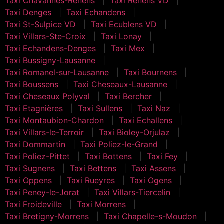
Taxi Chavannes-Renens
Taxi Renens VD
Taxi Denges
Taxi Echandens
Taxi St-Sulpice VD
Taxi Ecublens VD
Taxi Villars-Ste-Croix
Taxi Lonay
Taxi Echandens-Denges
Taxi Mex
Taxi Bussigny-Lausanne
Taxi Romanel-sur-Lausanne
Taxi Bournens
Taxi Boussens
Taxi Cheseaux-Lausanne
Taxi Cheseaux Polyval
Taxi Bercher
Taxi Etagnières
Taxi Sullens
Taxi Naz
Taxi Montaubion-Chardon
Taxi Echallens
Taxi Villars-le-Terroir
Taxi Bioley-Orjulaz
Taxi Dommartin
Taxi Poliez-le-Grand
Taxi Poliez-Pittet
Taxi Bottens
Taxi Fey
Taxi Sugnens
Taxi Bettens
Taxi Assens
Taxi Oppens
Taxi Rueyres
Taxi Ogens
Taxi Peney-le-Jorat
Taxi Villars-Tiercelin
Taxi Froideville
Taxi Morrens
Taxi Bretigny-Morrens
Taxi Chapelle-s-Moudon