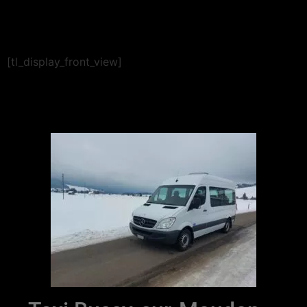
[tl_display_front_view]