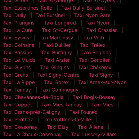
Taxi Gimel
Taxi St-George
Taxi St-Oyens
Taxi Essertines-Rolle
Taxi Dully-Bursinel
Taxi Dully
Taxi Bursinel
Taxi Nyon Gare
Taxi Prangins
Taxi Longirod
Taxi Nyon
Taxi La Cure
Taxi St-Cergue
Taxi Crassier
Taxi Eysins
Taxi Marchissy
Taxi Vich
Taxi Coinsins
Taxi Duillier
Taxi Trélex
Taxi Bassins
Taxi Burtigny
Taxi Begnins
Taxi Le Muids
Taxi Arzier
Taxi Genolier
Taxi Givrins
Taxi Gingins
Taxi Chéserex
Taxi Grens
Taxi Signy-Centre
Taxi Signy
Taxi La Rippe
Taxi Borex
Taxi Arnex-sur-Nyon
Taxi Tannay
Taxi Commugny
Taxi Chavannes-de-Bogis
Taxi Bogis-Bossey
Taxi Coppet
Taxi Mies-Tannay
Taxi Mies
Taxi Crans-près-Céligny
Taxi Founex
Taxi Penthaz
Taxi Vufflens-la-Ville
Taxi Cossonay
Taxi Dizy
Taxi Allens
Taxi La Chaux-Cossonay
Taxi Lussery-Villars