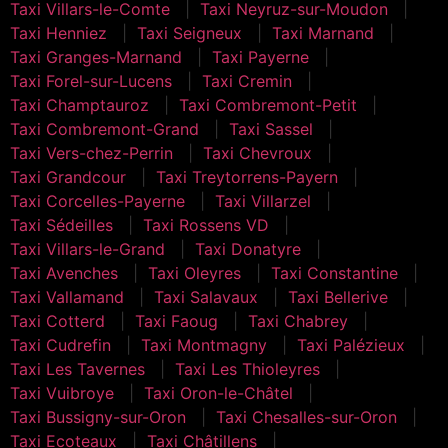
Taxi Villars-le-Comte
Taxi Neyruz-sur-Moudon
Taxi Henniez
Taxi Seigneux
Taxi Marnand
Taxi Granges-Marnand
Taxi Payerne
Taxi Forel-sur-Lucens
Taxi Cremin
Taxi Champtauroz
Taxi Combremont-Petit
Taxi Combremont-Grand
Taxi Sassel
Taxi Vers-chez-Perrin
Taxi Chevroux
Taxi Grandcour
Taxi Treytorrens-Payern
Taxi Corcelles-Payerne
Taxi Villarzel
Taxi Sédeilles
Taxi Rossens VD
Taxi Villars-le-Grand
Taxi Donatyre
Taxi Avenches
Taxi Oleyres
Taxi Constantine
Taxi Vallamand
Taxi Salavaux
Taxi Bellerive
Taxi Cotterd
Taxi Faoug
Taxi Chabrey
Taxi Cudrefin
Taxi Montmagny
Taxi Palézieux
Taxi Les Tavernes
Taxi Les Thioleyres
Taxi Vuibroye
Taxi Oron-le-Châtel
Taxi Bussigny-sur-Oron
Taxi Chesalles-sur-Oron
Taxi Ecoteaux
Taxi Châtillens