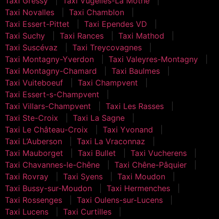
Taxi Gressy
Taxi Vugelles-La Mothe
Taxi Novalles
Taxi Chamblon
Taxi Essert-Pittet
Taxi Ependes VD
Taxi Suchy
Taxi Rances
Taxi Mathod
Taxi Suscévaz
Taxi Treycovagnes
Taxi Montagny-Yverdon
Taxi Valeyres-Montagny
Taxi Montagny-Chamard
Taxi Baulmes
Taxi Vuiteboeuf
Taxi Champvent
Taxi Essert-s-Champvent
Taxi Villars-Champvent
Taxi Les Rasses
Taxi Ste-Croix
Taxi La Sagne
Taxi Le Château-Croix
Taxi Yvonand
Taxi L’Auberson
Taxi La Vraconnaz
Taxi Mauborget
Taxi Bullet
Taxi Vucherens
Taxi Chavannes-le-Chêne
Taxi Chêne-Pâquier
Taxi Rovray
Taxi Syens
Taxi Moudon
Taxi Bussy-sur-Moudon
Taxi Hermenches
Taxi Rossenges
Taxi Oulens-sur-Lucens
Taxi Lucens
Taxi Curtilles