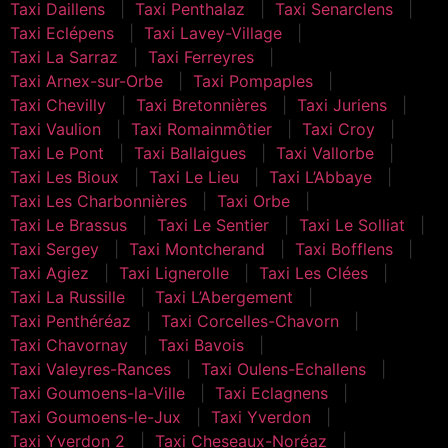
Taxi Daillens
Taxi Penthalaz
Taxi Senarclens
Taxi Eclépens
Taxi Lavey-Village
Taxi La Sarraz
Taxi Ferreyres
Taxi Arnex-sur-Orbe
Taxi Pompaples
Taxi Chevilly
Taxi Bretonnières
Taxi Juriens
Taxi Vaulion
Taxi Romainmôtier
Taxi Croy
Taxi Le Pont
Taxi Ballaigues
Taxi Vallorbe
Taxi Les Bioux
Taxi Le Lieu
Taxi L’Abbaye
Taxi Les Charbonnières
Taxi Orbe
Taxi Le Brassus
Taxi Le Sentier
Taxi Le Solliat
Taxi Sergey
Taxi Montcherand
Taxi Bofflens
Taxi Agiez
Taxi Lignerolle
Taxi Les Clées
Taxi La Russille
Taxi L’Abergement
Taxi Penthéréaz
Taxi Corcelles-Chavorn
Taxi Chavornay
Taxi Bavois
Taxi Valeyres-Rances
Taxi Oulens-Echallens
Taxi Goumoens-la-Ville
Taxi Eclagnens
Taxi Goumoens-le-Jux
Taxi Yverdon
Taxi Yverdon 2
Taxi Cheseaux-Noréaz