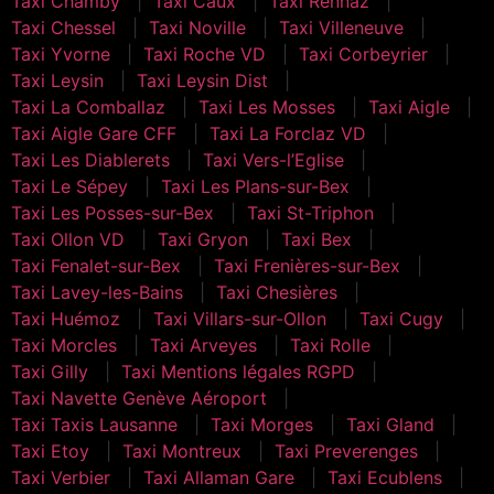
Taxi Chamby
Taxi Caux
Taxi Rennaz
Taxi Chessel
Taxi Noville
Taxi Villeneuve
Taxi Yvorne
Taxi Roche VD
Taxi Corbeyrier
Taxi Leysin
Taxi Leysin Dist
Taxi La Comballaz
Taxi Les Mosses
Taxi Aigle
Taxi Aigle Gare CFF
Taxi La Forclaz VD
Taxi Les Diablerets
Taxi Vers-l’Eglise
Taxi Le Sépey
Taxi Les Plans-sur-Bex
Taxi Les Posses-sur-Bex
Taxi St-Triphon
Taxi Ollon VD
Taxi Gryon
Taxi Bex
Taxi Fenalet-sur-Bex
Taxi Frenières-sur-Bex
Taxi Lavey-les-Bains
Taxi Chesières
Taxi Huémoz
Taxi Villars-sur-Ollon
Taxi Cugy
Taxi Morcles
Taxi Arveyes
Taxi Rolle
Taxi Gilly
Taxi Mentions légales RGPD
Taxi Navette Genève Aéroport
Taxi Taxis Lausanne
Taxi Morges
Taxi Gland
Taxi Etoy
Taxi Montreux
Taxi Preverenges
Taxi Verbier
Taxi Allaman Gare
Taxi Ecublens