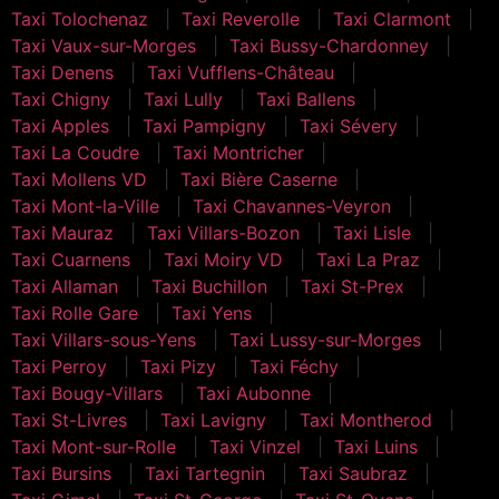
Taxi Tolochenaz
Taxi Reverolle
Taxi Clarmont
Taxi Vaux-sur-Morges
Taxi Bussy-Chardonney
Taxi Denens
Taxi Vufflens-Château
Taxi Chigny
Taxi Lully
Taxi Ballens
Taxi Apples
Taxi Pampigny
Taxi Sévery
Taxi La Coudre
Taxi Montricher
Taxi Mollens VD
Taxi Bière Caserne
Taxi Mont-la-Ville
Taxi Chavannes-Veyron
Taxi Mauraz
Taxi Villars-Bozon
Taxi Lisle
Taxi Cuarnens
Taxi Moiry VD
Taxi La Praz
Taxi Allaman
Taxi Buchillon
Taxi St-Prex
Taxi Rolle Gare
Taxi Yens
Taxi Villars-sous-Yens
Taxi Lussy-sur-Morges
Taxi Perroy
Taxi Pizy
Taxi Féchy
Taxi Bougy-Villars
Taxi Aubonne
Taxi St-Livres
Taxi Lavigny
Taxi Montherod
Taxi Mont-sur-Rolle
Taxi Vinzel
Taxi Luins
Taxi Bursins
Taxi Tartegnin
Taxi Saubraz