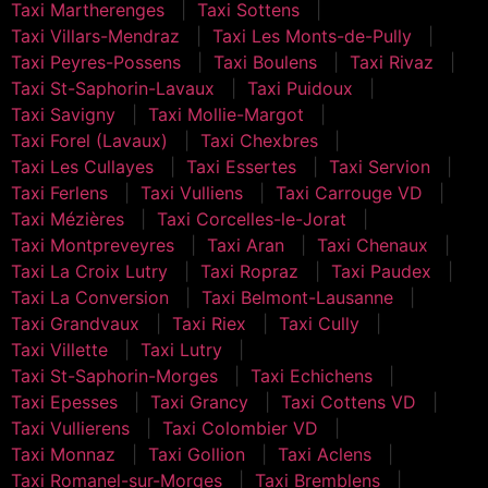
Taxi Martherenges
Taxi Sottens
Taxi Villars-Mendraz
Taxi Les Monts-de-Pully
Taxi Peyres-Possens
Taxi Boulens
Taxi Rivaz
Taxi St-Saphorin-Lavaux
Taxi Puidoux
Taxi Savigny
Taxi Mollie-Margot
Taxi Forel (Lavaux)
Taxi Chexbres
Taxi Les Cullayes
Taxi Essertes
Taxi Servion
Taxi Ferlens
Taxi Vulliens
Taxi Carrouge VD
Taxi Mézières
Taxi Corcelles-le-Jorat
Taxi Montpreveyres
Taxi Aran
Taxi Chenaux
Taxi La Croix Lutry
Taxi Ropraz
Taxi Paudex
Taxi La Conversion
Taxi Belmont-Lausanne
Taxi Grandvaux
Taxi Riex
Taxi Cully
Taxi Villette
Taxi Lutry
Taxi St-Saphorin-Morges
Taxi Echichens
Taxi Epesses
Taxi Grancy
Taxi Cottens VD
Taxi Vullierens
Taxi Colombier VD
Taxi Monnaz
Taxi Gollion
Taxi Aclens
Taxi Romanel-sur-Morges
Taxi Bremblens