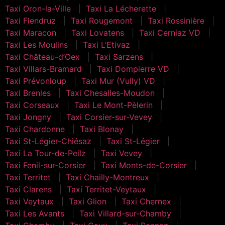
Taxi Oron-la-Ville
Taxi La Lécherette
Taxi Flendruz
Taxi Rougemont
Taxi Rossinière
Taxi Maracon
Taxi Lovatens
Taxi Cerniaz VD
Taxi Les Moulins
Taxi L’Etivaz
Taxi Château-d’Oex
Taxi Sarzens
Taxi Villars-Bramard
Taxi Dompierre VD
Taxi Prévonloup
Taxi Mur (Vully) VD
Taxi Brenles
Taxi Chesalles-Moudon
Taxi Corseaux
Taxi Le Mont-Pèlerin
Taxi Jongny
Taxi Corsier-sur-Vevey
Taxi Chardonne
Taxi Blonay
Taxi St-Légier-Chiésaz
Taxi St-Légier
Taxi La Tour-de-Peilz
Taxi Vevey
Taxi Fenil-sur-Corsier
Taxi Monts-de-Corsier
Taxi Territet
Taxi Chailly-Montreux
Taxi Clarens
Taxi Territet-Veytaux
Taxi Veytaux
Taxi Glion
Taxi Chernex
Taxi Les Avants
Taxi Villard-sur-Chamby