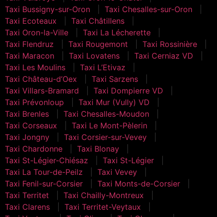
Taxi Bussigny-sur-Oron
Taxi Chesalles-sur-Oron
Taxi Ecoteaux
Taxi Châtillens
Taxi Oron-la-Ville
Taxi La Lécherette
Taxi Flendruz
Taxi Rougemont
Taxi Rossinière
Taxi Maracon
Taxi Lovatens
Taxi Cerniaz VD
Taxi Les Moulins
Taxi L’Etivaz
Taxi Château-d’Oex
Taxi Sarzens
Taxi Villars-Bramard
Taxi Dompierre VD
Taxi Prévonloup
Taxi Mur (Vully) VD
Taxi Brenles
Taxi Chesalles-Moudon
Taxi Corseaux
Taxi Le Mont-Pèlerin
Taxi Jongny
Taxi Corsier-sur-Vevey
Taxi Chardonne
Taxi Blonay
Taxi St-Légier-Chiésaz
Taxi St-Légier
Taxi La Tour-de-Peilz
Taxi Vevey
Taxi Fenil-sur-Corsier
Taxi Monts-de-Corsier
Taxi Territet
Taxi Chailly-Montreux
Taxi Clarens
Taxi Territet-Veytaux