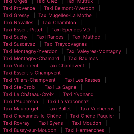
Taxi Orges
Taxi Giez
Taxi Mutrux
Taxi Provence
Taxi Belmont-Yverdon
Taxi Gressy
Taxi Vugelles-La Mothe
Taxi Novalles
Taxi Chamblon
Taxi Essert-Pittet
Taxi Ependes VD
Taxi Suchy
Taxi Rances
Taxi Mathod
Taxi Suscévaz
Taxi Treycovagnes
Taxi Montagny-Yverdon
Taxi Valeyres-Montagny
Taxi Montagny-Chamard
Taxi Baulmes
Taxi Vuiteboeuf
Taxi Champvent
Taxi Essert-s-Champvent
Taxi Villars-Champvent
Taxi Les Rasses
Taxi Ste-Croix
Taxi La Sagne
Taxi Le Château-Croix
Taxi Yvonand
Taxi L’Auberson
Taxi La Vraconnaz
Taxi Mauborget
Taxi Bullet
Taxi Vucherens
Taxi Chavannes-le-Chêne
Taxi Chêne-Pâquier
Taxi Rovray
Taxi Syens
Taxi Moudon
Taxi Bussy-sur-Moudon
Taxi Hermenches