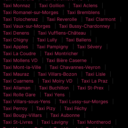
Taxi Monnaz
Taxi Gollion
Taxi Aclens
Taxi Romanel-sur-Morges
Taxi Bremblens
Taxi Tolochenaz
Taxi Reverolle
Taxi Clarmont
Taxi Vaux-sur-Morges
Taxi Bussy-Chardonney
Taxi Denens
Taxi Vufflens-Château
Taxi Chigny
Taxi Lully
Taxi Ballens
Taxi Apples
Taxi Pampigny
Taxi Sévery
Taxi La Coudre
Taxi Montricher
Taxi Mollens VD
Taxi Bière Caserne
Taxi Mont-la-Ville
Taxi Chavannes-Veyron
Taxi Mauraz
Taxi Villars-Bozon
Taxi Lisle
Taxi Cuarnens
Taxi Moiry VD
Taxi La Praz
Taxi Allaman
Taxi Buchillon
Taxi St-Prex
Taxi Rolle Gare
Taxi Yens
Taxi Villars-sous-Yens
Taxi Lussy-sur-Morges
Taxi Perroy
Taxi Pizy
Taxi Féchy
Taxi Bougy-Villars
Taxi Aubonne
Taxi St-Livres
Taxi Lavigny
Taxi Montherod