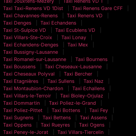
Taxi Jouxtens-Mézery
Taxi Renens VD 1
Taxi Taxi-Renens VD 1Dist
Taxi Renens Gare CFF
Taxi Chavannes-Renens
Taxi Renens VD
Taxi Denges
Taxi Echandens
Taxi St-Sulpice VD
Taxi Ecublens VD
Taxi Villars-Ste-Croix
Taxi Lonay
Taxi Echandens-Denges
Taxi Mex
Taxi Bussigny-Lausanne
Taxi Romanel-sur-Lausanne
Taxi Bournens
Taxi Boussens
Taxi Cheseaux-Lausanne
Taxi Cheseaux Polyval
Taxi Bercher
Taxi Etagnières
Taxi Sullens
Taxi Naz
Taxi Montaubion-Chardon
Taxi Echallens
Taxi Villars-le-Terroir
Taxi Bioley-Orjulaz
Taxi Dommartin
Taxi Poliez-le-Grand
Taxi Poliez-Pittet
Taxi Bottens
Taxi Fey
Taxi Sugnens
Taxi Bettens
Taxi Assens
Taxi Oppens
Taxi Rueyres
Taxi Ogens
Taxi Peney-le-Jorat
Taxi Villars-Tiercelin