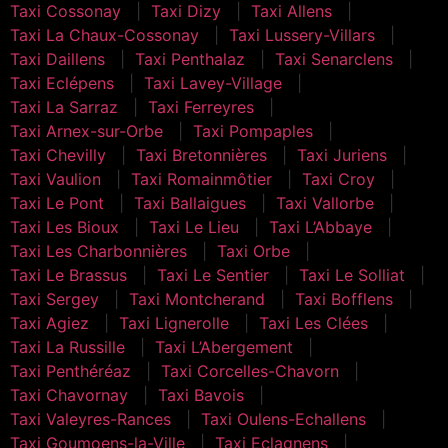
Taxi Cossonay
Taxi Dizy
Taxi Allens
Taxi La Chaux-Cossonay
Taxi Lussery-Villars
Taxi Daillens
Taxi Penthalaz
Taxi Senarclens
Taxi Eclépens
Taxi Lavey-Village
Taxi La Sarraz
Taxi Ferreyres
Taxi Arnex-sur-Orbe
Taxi Pompaples
Taxi Chevilly
Taxi Bretonnières
Taxi Juriens
Taxi Vaulion
Taxi Romainmôtier
Taxi Croy
Taxi Le Pont
Taxi Ballaigues
Taxi Vallorbe
Taxi Les Bioux
Taxi Le Lieu
Taxi L’Abbaye
Taxi Les Charbonnières
Taxi Orbe
Taxi Le Brassus
Taxi Le Sentier
Taxi Le Solliat
Taxi Sergey
Taxi Montcherand
Taxi Bofflens
Taxi Agiez
Taxi Lignerolle
Taxi Les Clées
Taxi La Russille
Taxi L’Abergement
Taxi Penthéréaz
Taxi Corcelles-Chavorn
Taxi Chavornay
Taxi Bavois
Taxi Valeyres-Rances
Taxi Oulens-Echallens
Taxi Goumoens-la-Ville
Taxi Eclagnens