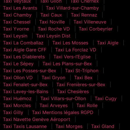
Taxi Veytaux
Taxi Glion
Taxi Chernex
Taxi Les Avants
Taxi Villard-sur-Chamby
Taxi Chamby
Taxi Caux
Taxi Rennaz
Taxi Chessel
Taxi Noville
Taxi Villeneuve
Taxi Yvorne
Taxi Roche VD
Taxi Corbeyrier
Taxi Leysin
Taxi Leysin Dist
Taxi La Comballaz
Taxi Les Mosses
Taxi Aigle
Taxi Aigle Gare CFF
Taxi La Forclaz VD
Taxi Les Diablerets
Taxi Vers-l’Eglise
Taxi Le Sépey
Taxi Les Plans-sur-Bex
Taxi Les Posses-sur-Bex
Taxi St-Triphon
Taxi Ollon VD
Taxi Gryon
Taxi Bex
Taxi Fenalet-sur-Bex
Taxi Frenières-sur-Bex
Taxi Lavey-les-Bains
Taxi Chesières
Taxi Huémoz
Taxi Villars-sur-Ollon
Taxi Cugy
Taxi Morcles
Taxi Arveyes
Taxi Rolle
Taxi Gilly
Taxi Mentions légales RGPD
Taxi Navette Genève Aéroport
Taxi Taxis Lausanne
Taxi Morges
Taxi Gland