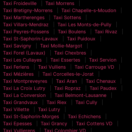
Taxi Froideville
Taxi Morrens
Taxi Bretigny-Morrens
Taxi Chapelle-s-Moudon
Taxi Martherenges
Taxi Sottens
Taxi Villars-Mendraz
Taxi Les Monts-de-Pully
Taxi Peyres-Possens
Taxi Boulens
Taxi Rivaz
Taxi St-Saphorin-Lavaux
Taxi Puidoux
Taxi Savigny
Taxi Mollie-Margot
Taxi Forel (Lavaux)
Taxi Chexbres
Taxi Les Cullayes
Taxi Essertes
Taxi Servion
Taxi Ferlens
Taxi Vulliens
Taxi Carrouge VD
Taxi Mézières
Taxi Corcelles-le-Jorat
Taxi Montpreveyres
Taxi Aran
Taxi Chenaux
Taxi La Croix Lutry
Taxi Ropraz
Taxi Paudex
Taxi La Conversion
Taxi Belmont-Lausanne
Taxi Grandvaux
Taxi Riex
Taxi Cully
Taxi Villette
Taxi Lutry
Taxi St-Saphorin-Morges
Taxi Echichens
Taxi Epesses
Taxi Grancy
Taxi Cottens VD
Taxi Vullierens
Taxi Colombier VD