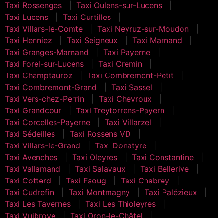
Taxi Rossenges
Taxi Oulens-sur-Lucens
Taxi Lucens
Taxi Curtilles
Taxi Villars-le-Comte
Taxi Neyruz-sur-Moudon
Taxi Henniez
Taxi Seigneux
Taxi Marnand
Taxi Granges-Marnand
Taxi Payerne
Taxi Forel-sur-Lucens
Taxi Cremin
Taxi Champtauroz
Taxi Combremont-Petit
Taxi Combremont-Grand
Taxi Sassel
Taxi Vers-chez-Perrin
Taxi Chevroux
Taxi Grandcour
Taxi Treytorrens-Payern
Taxi Corcelles-Payerne
Taxi Villarzel
Taxi Sédeilles
Taxi Rossens VD
Taxi Villars-le-Grand
Taxi Donatyre
Taxi Avenches
Taxi Oleyres
Taxi Constantine
Taxi Vallamand
Taxi Salavaux
Taxi Bellerive
Taxi Cotterd
Taxi Faoug
Taxi Chabrey
Taxi Cudrefin
Taxi Montmagny
Taxi Palézieux
Taxi Les Tavernes
Taxi Les Thioleyres
Taxi Vuibroye
Taxi Oron-le-Châtel