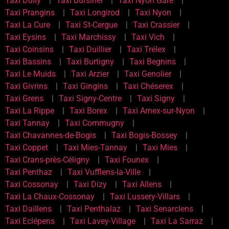
Taxi Dully
Taxi Bursinel
Taxi Nyon Gare
Taxi Prangins
Taxi Longirod
Taxi Nyon
Taxi La Cure
Taxi St-Cergue
Taxi Crassier
Taxi Eysins
Taxi Marchissy
Taxi Vich
Taxi Coinsins
Taxi Duillier
Taxi Trélex
Taxi Bassins
Taxi Burtigny
Taxi Begnins
Taxi Le Muids
Taxi Arzier
Taxi Genolier
Taxi Givrins
Taxi Gingins
Taxi Chéserex
Taxi Grens
Taxi Signy-Centre
Taxi Signy
Taxi La Rippe
Taxi Borex
Taxi Arnex-sur-Nyon
Taxi Tannay
Taxi Commugny
Taxi Chavannes-de-Bogis
Taxi Bogis-Bossey
Taxi Coppet
Taxi Mies-Tannay
Taxi Mies
Taxi Crans-près-Céligny
Taxi Founex
Taxi Penthaz
Taxi Vufflens-la-Ville
Taxi Cossonay
Taxi Dizy
Taxi Allens
Taxi La Chaux-Cossonay
Taxi Lussery-Villars
Taxi Daillens
Taxi Penthalaz
Taxi Senarclens
Taxi Eclépens
Taxi Lavey-Village
Taxi La Sarraz