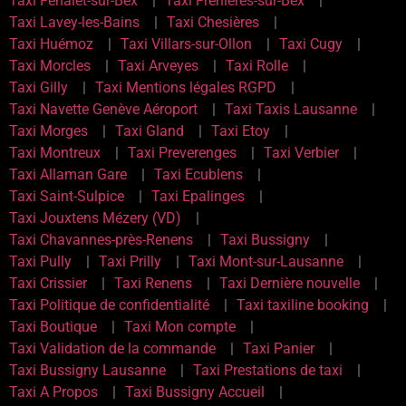
Taxi Fenalet-sur-Bex
Taxi Frenières-sur-Bex
Taxi Lavey-les-Bains
Taxi Chesières
Taxi Huémoz
Taxi Villars-sur-Ollon
Taxi Cugy
Taxi Morcles
Taxi Arveyes
Taxi Rolle
Taxi Gilly
Taxi Mentions légales RGPD
Taxi Navette Genève Aéroport
Taxi Taxis Lausanne
Taxi Morges
Taxi Gland
Taxi Etoy
Taxi Montreux
Taxi Preverenges
Taxi Verbier
Taxi Allaman Gare
Taxi Ecublens
Taxi Saint-Sulpice
Taxi Epalinges
Taxi Jouxtens Mézery (VD)
Taxi Chavannes-près-Renens
Taxi Bussigny
Taxi Pully
Taxi Prilly
Taxi Mont-sur-Lausanne
Taxi Crissier
Taxi Renens
Taxi Dernière nouvelle
Taxi Politique de confidentialité
Taxi taxiline booking
Taxi Boutique
Taxi Mon compte
Taxi Validation de la commande
Taxi Panier
Taxi Bussigny Lausanne
Taxi Prestations de taxi
Taxi A Propos
Taxi Bussigny Accueil