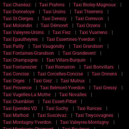
Taxi Chanéaz
Taxi Prahins
Taxi Bioley-Magnoux
Taxi Donneloye
Taxi Ursins
Taxi Thierrens
Taxi St-Cierges
Taxi Denezy
Taxi Correvon
Taxi Molondin
Taxi Démoret
Taxi Orzens
Taxi Valeyres-Ursins
Taxi Fiez
Taxi Vuarrens
Taxi Epautheyres
Taxi Essertines-Yverdon
Taxi Pailly
Taxi Vaugondry
Taxi Grandson
Taxi Fontaines-Grandson
Taxi Grandevent
Taxi Champagne
Taxi Villars-Burquin
Taxi Fontanezier
Taxi Romairon
Taxi Bonvillars
Taxi Concise
Taxi Corcelles-Concise
Taxi Onnens
Taxi Orges
Taxi Giez
Taxi Mutrux
Taxi Provence
Taxi Belmont-Yverdon
Taxi Gressy
Taxi Vugelles-La Mothe
Taxi Novalles
Taxi Chamblon
Taxi Essert-Pittet
Taxi Ependes VD
Taxi Suchy
Taxi Rances
Taxi Mathod
Taxi Suscévaz
Taxi Treycovagnes
Taxi Montagny-Yverdon
Taxi Valeyres-Montagny