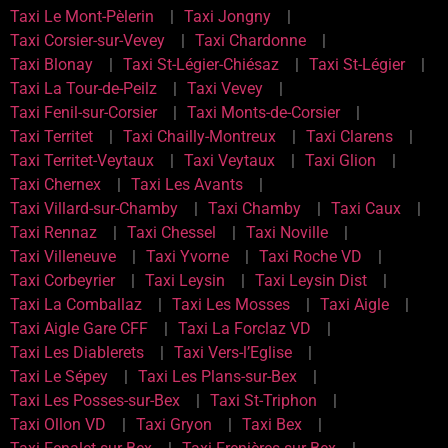
Taxi Le Mont-Pèlerin
Taxi Jongny
Taxi Corsier-sur-Vevey
Taxi Chardonne
Taxi Blonay
Taxi St-Légier-Chiésaz
Taxi St-Légier
Taxi La Tour-de-Peilz
Taxi Vevey
Taxi Fenil-sur-Corsier
Taxi Monts-de-Corsier
Taxi Territet
Taxi Chailly-Montreux
Taxi Clarens
Taxi Territet-Veytaux
Taxi Veytaux
Taxi Glion
Taxi Chernex
Taxi Les Avants
Taxi Villard-sur-Chamby
Taxi Chamby
Taxi Caux
Taxi Rennaz
Taxi Chessel
Taxi Noville
Taxi Villeneuve
Taxi Yvorne
Taxi Roche VD
Taxi Corbeyrier
Taxi Leysin
Taxi Leysin Dist
Taxi La Comballaz
Taxi Les Mosses
Taxi Aigle
Taxi Aigle Gare CFF
Taxi La Forclaz VD
Taxi Les Diablerets
Taxi Vers-l’Eglise
Taxi Le Sépey
Taxi Les Plans-sur-Bex
Taxi Les Posses-sur-Bex
Taxi St-Triphon
Taxi Ollon VD
Taxi Gryon
Taxi Bex