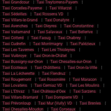
Taxi Grandcour
Taxi Treytorrens-Payern
Taxi Corcelles-Payerne
Taxi Villarzel
Taxi Sédeilles
Taxi Rossens VD
Taxi Villars-le-Grand
Taxi Donatyre
Taxi Avenches
Taxi Oleyres
Taxi Constantine
Taxi Vallamand
Taxi Salavaux
Taxi Bellerive
Taxi Cotterd
Taxi Faoug
Taxi Chabrey
Taxi Cudrefin
Taxi Montmagny
Taxi Palézieux
Taxi Les Tavernes
Taxi Les Thioleyres
Taxi Vuibroye
Taxi Oron-le-Châtel
Taxi Bussigny-sur-Oron
Taxi Chesalles-sur-Oron
Taxi Ecoteaux
Taxi Châtillens
Taxi Oron-la-Ville
Taxi La Lécherette
Taxi Flendruz
Taxi Rougemont
Taxi Rossinière
Taxi Maracon
Taxi Lovatens
Taxi Cerniaz VD
Taxi Les Moulins
Taxi L’Etivaz
Taxi Château-d’Oex
Taxi Sarzens
Taxi Villars-Bramard
Taxi Dompierre VD
Taxi Prévonloup
Taxi Mur (Vully) VD
Taxi Brenles
Taxi Chesalles-Moudon
Taxi Corseaux