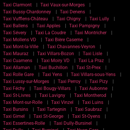
Taxi Clarmont
Taxi Vaux-sur-Morges
Taxi Bussy-Chardonney
Taxi Denens
Taxi Vufflens-Château
Taxi Chigny
Taxi Lully
Taxi Ballens
Taxi Apples
Taxi Pampigny
Taxi Sévery
Taxi La Coudre
Taxi Montricher
Taxi Mollens VD
Taxi Bière Caserne
Taxi Mont-la-Ville
Taxi Chavannes-Veyron
Taxi Mauraz
Taxi Villars-Bozon
Taxi Lisle
Taxi Cuarnens
Taxi Moiry VD
Taxi La Praz
Taxi Allaman
Taxi Buchillon
Taxi St-Prex
Taxi Rolle Gare
Taxi Yens
Taxi Villars-sous-Yens
Taxi Lussy-sur-Morges
Taxi Perroy
Taxi Pizy
Taxi Féchy
Taxi Bougy-Villars
Taxi Aubonne
Taxi St-Livres
Taxi Lavigny
Taxi Montherod
Taxi Mont-sur-Rolle
Taxi Vinzel
Taxi Luins
Taxi Bursins
Taxi Tartegnin
Taxi Saubraz
Taxi Gimel
Taxi St-George
Taxi St-Oyens
Taxi Essertines-Rolle
Taxi Dully-Bursinel