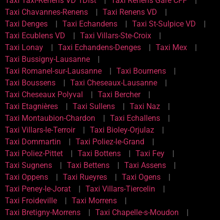
Taxi Taxi-Renens VD 1Dist
Taxi Renens Gare CFF
Taxi Chavannes-Renens
Taxi Renens VD
Taxi Denges
Taxi Echandens
Taxi St-Sulpice VD
Taxi Ecublens VD
Taxi Villars-Ste-Croix
Taxi Lonay
Taxi Echandens-Denges
Taxi Mex
Taxi Bussigny-Lausanne
Taxi Romanel-sur-Lausanne
Taxi Bournens
Taxi Boussens
Taxi Cheseaux-Lausanne
Taxi Cheseaux Polyval
Taxi Bercher
Taxi Etagnières
Taxi Sullens
Taxi Naz
Taxi Montaubion-Chardon
Taxi Echallens
Taxi Villars-le-Terroir
Taxi Bioley-Orjulaz
Taxi Dommartin
Taxi Poliez-le-Grand
Taxi Poliez-Pittet
Taxi Bottens
Taxi Fey
Taxi Sugnens
Taxi Bettens
Taxi Assens
Taxi Oppens
Taxi Rueyres
Taxi Ogens
Taxi Peney-le-Jorat
Taxi Villars-Tiercelin
Taxi Froideville
Taxi Morrens
Taxi Bretigny-Morrens
Taxi Chapelle-s-Moudon