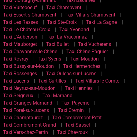
Taxi Montagny-Chamard
Taxi Baulmes
Taxi Vuiteboeuf
Taxi Champvent
Taxi Essert-s-Champvent
Taxi Villars-Champvent
Taxi Les Rasses
Taxi Ste-Croix
Taxi La Sagne
Taxi Le Château-Croix
Taxi Yvonand
Taxi L’Auberson
Taxi La Vraconnaz
Taxi Mauborget
Taxi Bullet
Taxi Vucherens
Taxi Chavannes-le-Chêne
Taxi Chêne-Pâquier
Taxi Rovray
Taxi Syens
Taxi Moudon
Taxi Bussy-sur-Moudon
Taxi Hermenches
Taxi Rossenges
Taxi Oulens-sur-Lucens
Taxi Lucens
Taxi Curtilles
Taxi Villars-le-Comte
Taxi Neyruz-sur-Moudon
Taxi Henniez
Taxi Seigneux
Taxi Marnand
Taxi Granges-Marnand
Taxi Payerne
Taxi Forel-sur-Lucens
Taxi Cremin
Taxi Champtauroz
Taxi Combremont-Petit
Taxi Combremont-Grand
Taxi Sassel
Taxi Vers-chez-Perrin
Taxi Chevroux