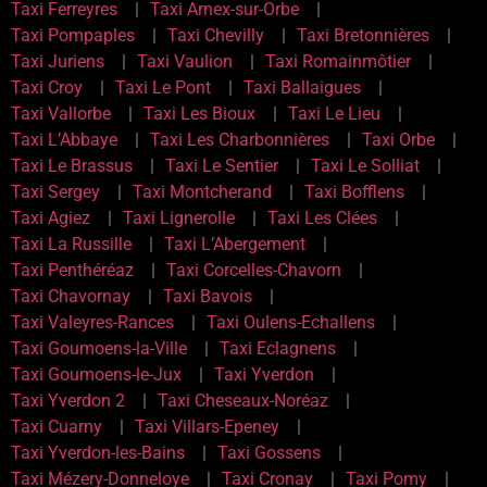
Taxi Ferreyres
Taxi Arnex-sur-Orbe
Taxi Pompaples
Taxi Chevilly
Taxi Bretonnières
Taxi Juriens
Taxi Vaulion
Taxi Romainmôtier
Taxi Croy
Taxi Le Pont
Taxi Ballaigues
Taxi Vallorbe
Taxi Les Bioux
Taxi Le Lieu
Taxi L’Abbaye
Taxi Les Charbonnières
Taxi Orbe
Taxi Le Brassus
Taxi Le Sentier
Taxi Le Solliat
Taxi Sergey
Taxi Montcherand
Taxi Bofflens
Taxi Agiez
Taxi Lignerolle
Taxi Les Clées
Taxi La Russille
Taxi L’Abergement
Taxi Penthéréaz
Taxi Corcelles-Chavorn
Taxi Chavornay
Taxi Bavois
Taxi Valeyres-Rances
Taxi Oulens-Echallens
Taxi Goumoens-la-Ville
Taxi Eclagnens
Taxi Goumoens-le-Jux
Taxi Yverdon
Taxi Yverdon 2
Taxi Cheseaux-Noréaz
Taxi Cuarny
Taxi Villars-Epeney
Taxi Yverdon-les-Bains
Taxi Gossens
Taxi Mézery-Donneloye
Taxi Cronay
Taxi Pomy