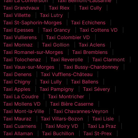
Taxi La Conversion
Taxi Belmont-Lausanne
Taxi Grandvaux
Taxi Riex
Taxi Cully
Taxi Villette
Taxi Lutry
Taxi St-Saphorin-Morges
Taxi Echichens
Taxi Epesses
Taxi Grancy
Taxi Cottens VD
Taxi Vullierens
Taxi Colombier VD
Taxi Monnaz
Taxi Gollion
Taxi Aclens
Taxi Romanel-sur-Morges
Taxi Bremblens
Taxi Tolochenaz
Taxi Reverolle
Taxi Clarmont
Taxi Vaux-sur-Morges
Taxi Bussy-Chardonney
Taxi Denens
Taxi Vufflens-Château
Taxi Chigny
Taxi Lully
Taxi Ballens
Taxi Apples
Taxi Pampigny
Taxi Sévery
Taxi La Coudre
Taxi Montricher
Taxi Mollens VD
Taxi Bière Caserne
Taxi Mont-la-Ville
Taxi Chavannes-Veyron
Taxi Mauraz
Taxi Villars-Bozon
Taxi Lisle
Taxi Cuarnens
Taxi Moiry VD
Taxi La Praz
Taxi Allaman
Taxi Buchillon
Taxi St-Prex