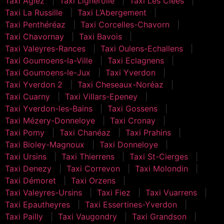
Taxi Agiez
Taxi Lignerolle
Taxi Les Clées
Taxi La Russille
Taxi L’Abergement
Taxi Penthéréaz
Taxi Corcelles-Chavorn
Taxi Chavornay
Taxi Bavois
Taxi Valeyres-Rances
Taxi Oulens-Echallens
Taxi Goumoens-la-Ville
Taxi Eclagnens
Taxi Goumoens-le-Jux
Taxi Yverdon
Taxi Yverdon 2
Taxi Cheseaux-Noréaz
Taxi Cuarny
Taxi Villars-Epeney
Taxi Yverdon-les-Bains
Taxi Gossens
Taxi Mézery-Donneloye
Taxi Cronay
Taxi Pomy
Taxi Chanéaz
Taxi Prahins
Taxi Bioley-Magnoux
Taxi Donneloye
Taxi Ursins
Taxi Thierrens
Taxi St-Cierges
Taxi Denezy
Taxi Correvon
Taxi Molondin
Taxi Démoret
Taxi Orzens
Taxi Valeyres-Ursins
Taxi Fiez
Taxi Vuarrens
Taxi Epautheyres
Taxi Essertines-Yverdon
Taxi Pailly
Taxi Vaugondry
Taxi Grandson