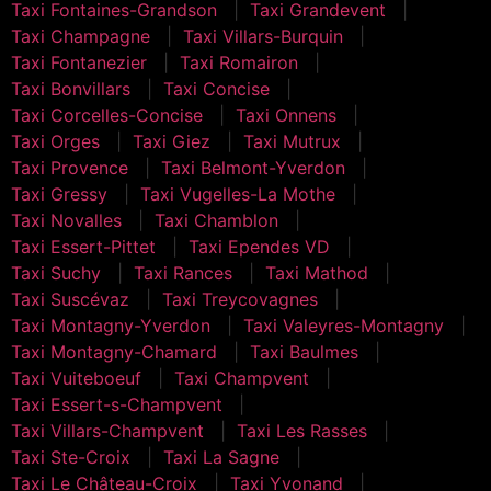
Taxi Fontaines-Grandson
Taxi Grandevent
Taxi Champagne
Taxi Villars-Burquin
Taxi Fontanezier
Taxi Romairon
Taxi Bonvillars
Taxi Concise
Taxi Corcelles-Concise
Taxi Onnens
Taxi Orges
Taxi Giez
Taxi Mutrux
Taxi Provence
Taxi Belmont-Yverdon
Taxi Gressy
Taxi Vugelles-La Mothe
Taxi Novalles
Taxi Chamblon
Taxi Essert-Pittet
Taxi Ependes VD
Taxi Suchy
Taxi Rances
Taxi Mathod
Taxi Suscévaz
Taxi Treycovagnes
Taxi Montagny-Yverdon
Taxi Valeyres-Montagny
Taxi Montagny-Chamard
Taxi Baulmes
Taxi Vuiteboeuf
Taxi Champvent
Taxi Essert-s-Champvent
Taxi Villars-Champvent
Taxi Les Rasses
Taxi Ste-Croix
Taxi La Sagne
Taxi Le Château-Croix
Taxi Yvonand