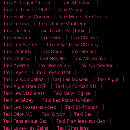
Taxi St-Légier-Chiésaz
Taxi St-Légier
Taxi La Tour-de-Peilz
Taxi Vevey
Taxi Fenil-sur-Corsier
Taxi Monts-de-Corsier
Taxi Territet
Taxi Chailly-Montreux
Taxi Clarens
Taxi Territet-Veytaux
Taxi Veytaux
Taxi Glion
Taxi Chernex
Taxi Les Avants
Taxi Villard-sur-Chamby
Taxi Chamby
Taxi Caux
Taxi Rennaz
Taxi Chessel
Taxi Noville
Taxi Villeneuve
Taxi Yvorne
Taxi Roche VD
Taxi Corbeyrier
Taxi Leysin
Taxi Leysin Dist
Taxi La Comballaz
Taxi Les Mosses
Taxi Aigle
Taxi Aigle Gare CFF
Taxi La Forclaz VD
Taxi Les Diablerets
Taxi Vers-l’Eglise
Taxi Le Sépey
Taxi Les Plans-sur-Bex
Taxi Les Posses-sur-Bex
Taxi St-Triphon
Taxi Ollon VD
Taxi Gryon
Taxi Bex
Taxi Fenalet-sur-Bex
Taxi Frenières-sur-Bex
Taxi Lavey-les-Bains
Taxi Chesières