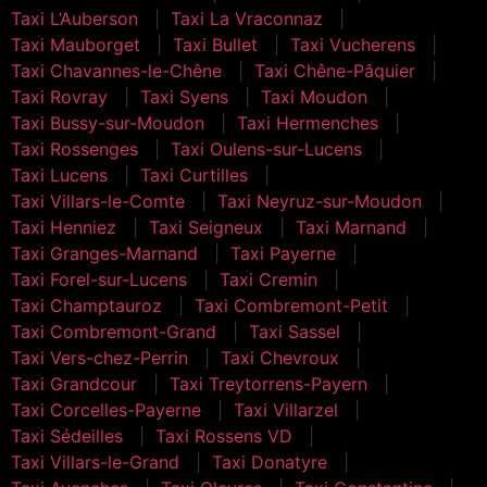
Taxi L’Auberson
Taxi La Vraconnaz
Taxi Mauborget
Taxi Bullet
Taxi Vucherens
Taxi Chavannes-le-Chêne
Taxi Chêne-Pâquier
Taxi Rovray
Taxi Syens
Taxi Moudon
Taxi Bussy-sur-Moudon
Taxi Hermenches
Taxi Rossenges
Taxi Oulens-sur-Lucens
Taxi Lucens
Taxi Curtilles
Taxi Villars-le-Comte
Taxi Neyruz-sur-Moudon
Taxi Henniez
Taxi Seigneux
Taxi Marnand
Taxi Granges-Marnand
Taxi Payerne
Taxi Forel-sur-Lucens
Taxi Cremin
Taxi Champtauroz
Taxi Combremont-Petit
Taxi Combremont-Grand
Taxi Sassel
Taxi Vers-chez-Perrin
Taxi Chevroux
Taxi Grandcour
Taxi Treytorrens-Payern
Taxi Corcelles-Payerne
Taxi Villarzel
Taxi Sédeilles
Taxi Rossens VD
Taxi Villars-le-Grand
Taxi Donatyre