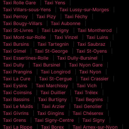
Taxi Rolle Gare
Taxi Yens
Taxi Villars-sous-Yens
Taxi Lussy-sur-Morges
Taxi Perroy
Taxi Pizy
Taxi Féchy
Taxi Bougy-Villars
Taxi Aubonne
Taxi St-Livres
Taxi Lavigny
Taxi Montherod
Taxi Mont-sur-Rolle
Taxi Vinzel
Taxi Luins
Taxi Bursins
Taxi Tartegnin
Taxi Saubraz
Taxi Gimel
Taxi St-George
Taxi St-Oyens
Taxi Essertines-Rolle
Taxi Dully-Bursinel
Taxi Dully
Taxi Bursinel
Taxi Nyon Gare
Taxi Prangins
Taxi Longirod
Taxi Nyon
Taxi La Cure
Taxi St-Cergue
Taxi Crassier
Taxi Eysins
Taxi Marchissy
Taxi Vich
Taxi Coinsins
Taxi Duillier
Taxi Trélex
Taxi Bassins
Taxi Burtigny
Taxi Begnins
Taxi Le Muids
Taxi Arzier
Taxi Genolier
Taxi Givrins
Taxi Gingins
Taxi Chéserex
Taxi Grens
Taxi Signy-Centre
Taxi Signy
Taxi La Rippe
Taxi Borex
Taxi Arnex-sur-Nyon