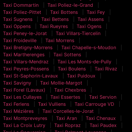
Taxi Dommartin
Taxi Poliez-le-Grand
Taxi Poliez-Pittet
Taxi Bottens
Taxi Fey
Taxi Sugnens
Taxi Bettens
Taxi Assens
Taxi Oppens
Taxi Rueyres
Taxi Ogens
Taxi Peney-le-Jorat
Taxi Villars-Tiercelin
Taxi Froideville
Taxi Morrens
Taxi Bretigny-Morrens
Taxi Chapelle-s-Moudon
Taxi Martherenges
Taxi Sottens
Taxi Villars-Mendraz
Taxi Les Monts-de-Pully
Taxi Peyres-Possens
Taxi Boulens
Taxi Rivaz
Taxi St-Saphorin-Lavaux
Taxi Puidoux
Taxi Savigny
Taxi Mollie-Margot
Taxi Forel (Lavaux)
Taxi Chexbres
Taxi Les Cullayes
Taxi Essertes
Taxi Servion
Taxi Ferlens
Taxi Vulliens
Taxi Carrouge VD
Taxi Mézières
Taxi Corcelles-le-Jorat
Taxi Montpreveyres
Taxi Aran
Taxi Chenaux
Taxi La Croix Lutry
Taxi Ropraz
Taxi Paudex