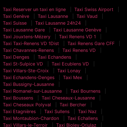
Taxi Reserver un taxi en ligne
Taxi Swiss Airport
Taxi Genève
Taxi Lausanne
Taxi Vaud
Taxi Suisse
Taxi Lausanne 24h24
Taxi Lausanne Gare
Taxi Lausanne Genève
Taxi Jouxtens-Mézery
Taxi Renens VD 1
Taxi Taxi-Renens VD 1Dist
Taxi Renens Gare CFF
Taxi Chavannes-Renens
Taxi Renens VD
Taxi Denges
Taxi Echandens
Taxi St-Sulpice VD
Taxi Ecublens VD
Taxi Villars-Ste-Croix
Taxi Lonay
Taxi Echandens-Denges
Taxi Mex
Taxi Bussigny-Lausanne
Taxi Romanel-sur-Lausanne
Taxi Bournens
Taxi Boussens
Taxi Cheseaux-Lausanne
Taxi Cheseaux Polyval
Taxi Bercher
Taxi Etagnières
Taxi Sullens
Taxi Naz
Taxi Montaubion-Chardon
Taxi Echallens
Taxi Villars-le-Terroir
Taxi Bioley-Orjulaz