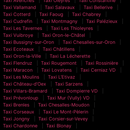
Taxi Avenches
Taxi Oleyres
Taxi Constantine
Taxi Vallamand
Taxi Salavaux
Taxi Bellerive
Taxi Cotterd
Taxi Faoug
Taxi Chabrey
Taxi Cudrefin
Taxi Montmagny
Taxi Palézieux
Taxi Les Tavernes
Taxi Les Thioleyres
Taxi Vuibroye
Taxi Oron-le-Châtel
Taxi Bussigny-sur-Oron
Taxi Chesalles-sur-Oron
Taxi Ecoteaux
Taxi Châtillens
Taxi Oron-la-Ville
Taxi La Lécherette
Taxi Flendruz
Taxi Rougemont
Taxi Rossinière
Taxi Maracon
Taxi Lovatens
Taxi Cerniaz VD
Taxi Les Moulins
Taxi L’Etivaz
Taxi Château-d’Oex
Taxi Sarzens
Taxi Villars-Bramard
Taxi Dompierre VD
Taxi Prévonloup
Taxi Mur (Vully) VD
Taxi Brenles
Taxi Chesalles-Moudon
Taxi Corseaux
Taxi Le Mont-Pèlerin
Taxi Jongny
Taxi Corsier-sur-Vevey
Taxi Chardonne
Taxi Blonay