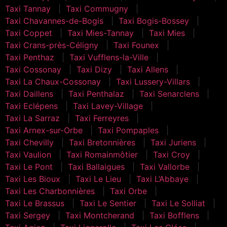
Taxi Tannay
Taxi Commugny
Taxi Chavannes-de-Bogis
Taxi Bogis-Bossey
Taxi Coppet
Taxi Mies-Tannay
Taxi Mies
Taxi Crans-près-Céligny
Taxi Founex
Taxi Penthaz
Taxi Vufflens-la-Ville
Taxi Cossonay
Taxi Dizy
Taxi Allens
Taxi La Chaux-Cossonay
Taxi Lussery-Villars
Taxi Daillens
Taxi Penthalaz
Taxi Senarclens
Taxi Eclépens
Taxi Lavey-Village
Taxi La Sarraz
Taxi Ferreyres
Taxi Arnex-sur-Orbe
Taxi Pompaples
Taxi Chevilly
Taxi Bretonnières
Taxi Juriens
Taxi Vaulion
Taxi Romainmôtier
Taxi Croy
Taxi Le Pont
Taxi Ballaigues
Taxi Vallorbe
Taxi Les Bioux
Taxi Le Lieu
Taxi L’Abbaye
Taxi Les Charbonnières
Taxi Orbe
Taxi Le Brassus
Taxi Le Sentier
Taxi Le Solliat
Taxi Sergey
Taxi Montcherand
Taxi Bofflens