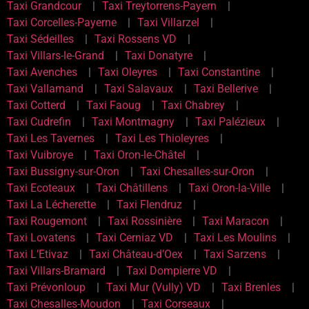
Taxi Grandcour
Taxi Treytorrens-Payern
Taxi Corcelles-Payerne
Taxi Villarzel
Taxi Sédeilles
Taxi Rossens VD
Taxi Villars-le-Grand
Taxi Donatyre
Taxi Avenches
Taxi Oleyres
Taxi Constantine
Taxi Vallamand
Taxi Salavaux
Taxi Bellerive
Taxi Cotterd
Taxi Faoug
Taxi Chabrey
Taxi Cudrefin
Taxi Montmagny
Taxi Palézieux
Taxi Les Tavernes
Taxi Les Thioleyres
Taxi Vuibroye
Taxi Oron-le-Châtel
Taxi Bussigny-sur-Oron
Taxi Chesalles-sur-Oron
Taxi Ecoteaux
Taxi Châtillens
Taxi Oron-la-Ville
Taxi La Lécherette
Taxi Flendruz
Taxi Rougemont
Taxi Rossinière
Taxi Maracon
Taxi Lovatens
Taxi Cerniaz VD
Taxi Les Moulins
Taxi L’Etivaz
Taxi Château-d’Oex
Taxi Sarzens
Taxi Villars-Bramard
Taxi Dompierre VD
Taxi Prévonloup
Taxi Mur (Vully) VD
Taxi Brenles
Taxi Chesalles-Moudon
Taxi Corseaux