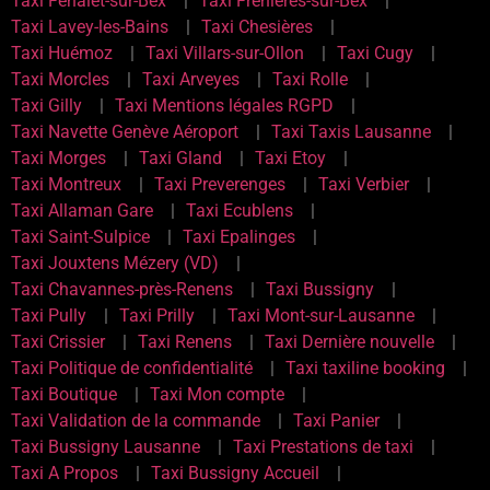
Taxi Fenalet-sur-Bex
Taxi Frenières-sur-Bex
Taxi Lavey-les-Bains
Taxi Chesières
Taxi Huémoz
Taxi Villars-sur-Ollon
Taxi Cugy
Taxi Morcles
Taxi Arveyes
Taxi Rolle
Taxi Gilly
Taxi Mentions légales RGPD
Taxi Navette Genève Aéroport
Taxi Taxis Lausanne
Taxi Morges
Taxi Gland
Taxi Etoy
Taxi Montreux
Taxi Preverenges
Taxi Verbier
Taxi Allaman Gare
Taxi Ecublens
Taxi Saint-Sulpice
Taxi Epalinges
Taxi Jouxtens Mézery (VD)
Taxi Chavannes-près-Renens
Taxi Bussigny
Taxi Pully
Taxi Prilly
Taxi Mont-sur-Lausanne
Taxi Crissier
Taxi Renens
Taxi Dernière nouvelle
Taxi Politique de confidentialité
Taxi taxiline booking
Taxi Boutique
Taxi Mon compte
Taxi Validation de la commande
Taxi Panier
Taxi Bussigny Lausanne
Taxi Prestations de taxi
Taxi A Propos
Taxi Bussigny Accueil