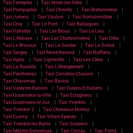
Taxi Ferreyres
Taxi Arnex-sur-Orbe
Taxi Pompaples
Taxi Chevilly
Taxi Bretonnières
Taxi Juriens
Taxi Vaulion
Taxi Romainmôtier
Taxi Croy
Taxi Le Pont
Taxi Ballaigues
Taxi Vallorbe
Taxi Les Bioux
Taxi Le Lieu
Taxi L’Abbaye
Taxi Les Charbonnières
Taxi Orbe
Taxi Le Brassus
Taxi Le Sentier
Taxi Le Solliat
Taxi Sergey
Taxi Montcherand
Taxi Bofflens
Taxi Agiez
Taxi Lignerolle
Taxi Les Clées
Taxi La Russille
Taxi L’Abergement
Taxi Penthéréaz
Taxi Corcelles-Chavorn
Taxi Chavornay
Taxi Bavois
Taxi Valeyres-Rances
Taxi Oulens-Echallens
Taxi Goumoens-la-Ville
Taxi Eclagnens
Taxi Goumoens-le-Jux
Taxi Yverdon
Taxi Yverdon 2
Taxi Cheseaux-Noréaz
Taxi Cuarny
Taxi Villars-Epeney
Taxi Yverdon-les-Bains
Taxi Gossens
Taxi Mézery-Donneloye
Taxi Cronay
Taxi Pomy