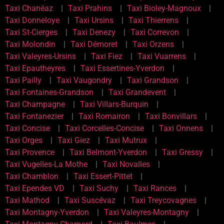
Taxi Chanéaz
Taxi Prahins
Taxi Bioley-Magnoux
Taxi Donneloye
Taxi Ursins
Taxi Thierrens
Taxi St-Cierges
Taxi Denezy
Taxi Correvon
Taxi Molondin
Taxi Démoret
Taxi Orzens
Taxi Valeyres-Ursins
Taxi Fiez
Taxi Vuarrens
Taxi Epautheyres
Taxi Essertines-Yverdon
Taxi Pailly
Taxi Vaugondry
Taxi Grandson
Taxi Fontaines-Grandson
Taxi Grandevent
Taxi Champagne
Taxi Villars-Burquin
Taxi Fontanezier
Taxi Romairon
Taxi Bonvillars
Taxi Concise
Taxi Corcelles-Concise
Taxi Onnens
Taxi Orges
Taxi Giez
Taxi Mutrux
Taxi Provence
Taxi Belmont-Yverdon
Taxi Gressy
Taxi Vugelles-La Mothe
Taxi Novalles
Taxi Chamblon
Taxi Essert-Pittet
Taxi Ependes VD
Taxi Suchy
Taxi Rances
Taxi Mathod
Taxi Suscévaz
Taxi Treycovagnes
Taxi Montagny-Yverdon
Taxi Valeyres-Montagny