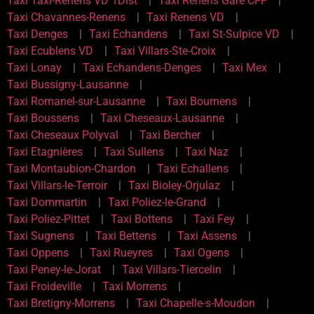
Taxi Taxi-Renens VD 1Dist
Taxi Renens Gare CFF
Taxi Chavannes-Renens
Taxi Renens VD
Taxi Denges
Taxi Echandens
Taxi St-Sulpice VD
Taxi Ecublens VD
Taxi Villars-Ste-Croix
Taxi Lonay
Taxi Echandens-Denges
Taxi Mex
Taxi Bussigny-Lausanne
Taxi Romanel-sur-Lausanne
Taxi Bournens
Taxi Boussens
Taxi Cheseaux-Lausanne
Taxi Cheseaux Polyval
Taxi Bercher
Taxi Etagnières
Taxi Sullens
Taxi Naz
Taxi Montaubion-Chardon
Taxi Echallens
Taxi Villars-le-Terroir
Taxi Bioley-Orjulaz
Taxi Dommartin
Taxi Poliez-le-Grand
Taxi Poliez-Pittet
Taxi Bottens
Taxi Fey
Taxi Sugnens
Taxi Bettens
Taxi Assens
Taxi Oppens
Taxi Rueyres
Taxi Ogens
Taxi Peney-le-Jorat
Taxi Villars-Tiercelin
Taxi Froideville
Taxi Morrens
Taxi Bretigny-Morrens
Taxi Chapelle-s-Moudon