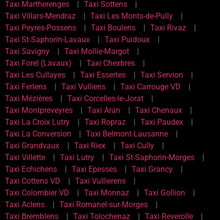
Taxi Martherenges
Taxi Sottens
Taxi Villars-Mendraz
Taxi Les Monts-de-Pully
Taxi Peyres-Possens
Taxi Boulens
Taxi Rivaz
Taxi St-Saphorin-Lavaux
Taxi Puidoux
Taxi Savigny
Taxi Mollie-Margot
Taxi Forel (Lavaux)
Taxi Chexbres
Taxi Les Cullayes
Taxi Essertes
Taxi Servion
Taxi Ferlens
Taxi Vulliens
Taxi Carrouge VD
Taxi Mézières
Taxi Corcelles-le-Jorat
Taxi Montpreveyres
Taxi Aran
Taxi Chenaux
Taxi La Croix Lutry
Taxi Ropraz
Taxi Paudex
Taxi La Conversion
Taxi Belmont-Lausanne
Taxi Grandvaux
Taxi Riex
Taxi Cully
Taxi Villette
Taxi Lutry
Taxi St-Saphorin-Morges
Taxi Echichens
Taxi Epesses
Taxi Grancy
Taxi Cottens VD
Taxi Vullierens
Taxi Colombier VD
Taxi Monnaz
Taxi Gollion
Taxi Aclens
Taxi Romanel-sur-Morges
Taxi Bremblens
Taxi Tolochenaz
Taxi Reverolle