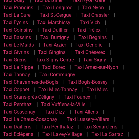
Taxi Dully
Taxi Bursinel
Taxi Nyon Gare
Taxi Prangins
Taxi Longirod
Taxi Nyon
Taxi La Cure
Taxi St-Cergue
Taxi Crassier
Taxi Eysins
Taxi Marchissy
Taxi Vich
Taxi Coinsins
Taxi Duillier
Taxi Trélex
Taxi Bassins
Taxi Burtigny
Taxi Begnins
Taxi Le Muids
Taxi Arzier
Taxi Genolier
Taxi Givrins
Taxi Gingins
Taxi Chéserex
Taxi Grens
Taxi Signy-Centre
Taxi Signy
Taxi La Rippe
Taxi Borex
Taxi Arnex-sur-Nyon
Taxi Tannay
Taxi Commugny
Taxi Chavannes-de-Bogis
Taxi Bogis-Bossey
Taxi Coppet
Taxi Mies-Tannay
Taxi Mies
Taxi Crans-près-Céligny
Taxi Founex
Taxi Penthaz
Taxi Vufflens-la-Ville
Taxi Cossonay
Taxi Dizy
Taxi Allens
Taxi La Chaux-Cossonay
Taxi Lussery-Villars
Taxi Daillens
Taxi Penthalaz
Taxi Senarclens
Taxi Eclépens
Taxi Lavey-Village
Taxi La Sarraz