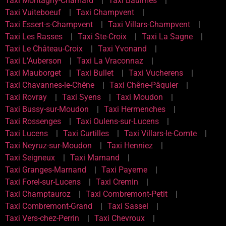
Taxi Montagny-Chamard
Taxi Baulmes
Taxi Vuiteboeuf
Taxi Champvent
Taxi Essert-s-Champvent
Taxi Villars-Champvent
Taxi Les Rasses
Taxi Ste-Croix
Taxi La Sagne
Taxi Le Château-Croix
Taxi Yvonand
Taxi L’Auberson
Taxi La Vraconnaz
Taxi Mauborget
Taxi Bullet
Taxi Vucherens
Taxi Chavannes-le-Chêne
Taxi Chêne-Pâquier
Taxi Rovray
Taxi Syens
Taxi Moudon
Taxi Bussy-sur-Moudon
Taxi Hermenches
Taxi Rossenges
Taxi Oulens-sur-Lucens
Taxi Lucens
Taxi Curtilles
Taxi Villars-le-Comte
Taxi Neyruz-sur-Moudon
Taxi Henniez
Taxi Seigneux
Taxi Marnand
Taxi Granges-Marnand
Taxi Payerne
Taxi Forel-sur-Lucens
Taxi Cremin
Taxi Champtauroz
Taxi Combremont-Petit
Taxi Combremont-Grand
Taxi Sassel
Taxi Vers-chez-Perrin
Taxi Chevroux