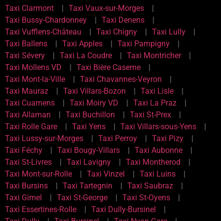
Taxi Clarmont
Taxi Vaux-sur-Morges
Taxi Bussy-Chardonney
Taxi Denens
Taxi Vufflens-Château
Taxi Chigny
Taxi Lully
Taxi Ballens
Taxi Apples
Taxi Pampigny
Taxi Sévery
Taxi La Coudre
Taxi Montricher
Taxi Mollens VD
Taxi Bière Caserne
Taxi Mont-la-Ville
Taxi Chavannes-Veyron
Taxi Mauraz
Taxi Villars-Bozon
Taxi Lisle
Taxi Cuarnens
Taxi Moiry VD
Taxi La Praz
Taxi Allaman
Taxi Buchillon
Taxi St-Prex
Taxi Rolle Gare
Taxi Yens
Taxi Villars-sous-Yens
Taxi Lussy-sur-Morges
Taxi Perroy
Taxi Pizy
Taxi Féchy
Taxi Bougy-Villars
Taxi Aubonne
Taxi St-Livres
Taxi Lavigny
Taxi Montherod
Taxi Mont-sur-Rolle
Taxi Vinzel
Taxi Luins
Taxi Bursins
Taxi Tartegnin
Taxi Saubraz
Taxi Gimel
Taxi St-George
Taxi St-Oyens
Taxi Essertines-Rolle
Taxi Dully-Bursinel