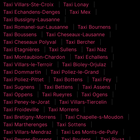
Taxi Villars-Ste-Croix
Taxi Lonay
Taxi Echandens-Denges
Taxi Mex
Taxi Bussigny-Lausanne
Taxi Romanel-sur-Lausanne
Taxi Bournens
Taxi Boussens
Taxi Cheseaux-Lausanne
Taxi Cheseaux Polyval
Taxi Bercher
Taxi Etagnières
Taxi Sullens
Taxi Naz
Taxi Montaubion-Chardon
Taxi Echallens
Taxi Villars-le-Terroir
Taxi Bioley-Orjulaz
Taxi Dommartin
Taxi Poliez-le-Grand
Taxi Poliez-Pittet
Taxi Bottens
Taxi Fey
Taxi Sugnens
Taxi Bettens
Taxi Assens
Taxi Oppens
Taxi Rueyres
Taxi Ogens
Taxi Peney-le-Jorat
Taxi Villars-Tiercelin
Taxi Froideville
Taxi Morrens
Taxi Bretigny-Morrens
Taxi Chapelle-s-Moudon
Taxi Martherenges
Taxi Sottens
Taxi Villars-Mendraz
Taxi Les Monts-de-Pully
Taxi Peyres-Possens
Taxi Boulens
Taxi Rivaz