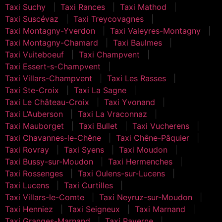
Taxi Suchy
Taxi Rances
Taxi Mathod
Taxi Suscévaz
Taxi Treycovagnes
Taxi Montagny-Yverdon
Taxi Valeyres-Montagny
Taxi Montagny-Chamard
Taxi Baulmes
Taxi Vuiteboeuf
Taxi Champvent
Taxi Essert-s-Champvent
Taxi Villars-Champvent
Taxi Les Rasses
Taxi Ste-Croix
Taxi La Sagne
Taxi Le Château-Croix
Taxi Yvonand
Taxi L’Auberson
Taxi La Vraconnaz
Taxi Mauborget
Taxi Bullet
Taxi Vucherens
Taxi Chavannes-le-Chêne
Taxi Chêne-Pâquier
Taxi Rovray
Taxi Syens
Taxi Moudon
Taxi Bussy-sur-Moudon
Taxi Hermenches
Taxi Rossenges
Taxi Oulens-sur-Lucens
Taxi Lucens
Taxi Curtilles
Taxi Villars-le-Comte
Taxi Neyruz-sur-Moudon
Taxi Henniez
Taxi Seigneux
Taxi Marnand
Taxi Granges-Marnand
Taxi Payerne