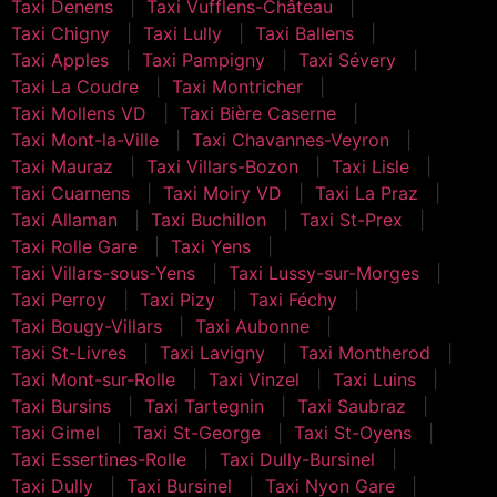
Taxi Denens
Taxi Vufflens-Château
Taxi Chigny
Taxi Lully
Taxi Ballens
Taxi Apples
Taxi Pampigny
Taxi Sévery
Taxi La Coudre
Taxi Montricher
Taxi Mollens VD
Taxi Bière Caserne
Taxi Mont-la-Ville
Taxi Chavannes-Veyron
Taxi Mauraz
Taxi Villars-Bozon
Taxi Lisle
Taxi Cuarnens
Taxi Moiry VD
Taxi La Praz
Taxi Allaman
Taxi Buchillon
Taxi St-Prex
Taxi Rolle Gare
Taxi Yens
Taxi Villars-sous-Yens
Taxi Lussy-sur-Morges
Taxi Perroy
Taxi Pizy
Taxi Féchy
Taxi Bougy-Villars
Taxi Aubonne
Taxi St-Livres
Taxi Lavigny
Taxi Montherod
Taxi Mont-sur-Rolle
Taxi Vinzel
Taxi Luins
Taxi Bursins
Taxi Tartegnin
Taxi Saubraz
Taxi Gimel
Taxi St-George
Taxi St-Oyens
Taxi Essertines-Rolle
Taxi Dully-Bursinel
Taxi Dully
Taxi Bursinel
Taxi Nyon Gare