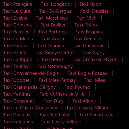
Taxi Prangins
Taxi Longirod
Taxi Nyon
Taxi La Cure
Taxi St-Cergue
Taxi Crassier
Taxi Eysins
Taxi Marchissy
Taxi Vich
Taxi Coinsins
Taxi Duillier
Taxi Trélex
Taxi Bassins
Taxi Burtigny
Taxi Begnins
Taxi Le Muids
Taxi Arzier
Taxi Genolier
Taxi Givrins
Taxi Gingins
Taxi Chéserex
Taxi Grens
Taxi Signy-Centre
Taxi Signy
Taxi La Rippe
Taxi Borex
Taxi Arnex-sur-Nyon
Taxi Tannay
Taxi Commugny
Taxi Chavannes-de-Bogis
Taxi Bogis-Bossey
Taxi Coppet
Taxi Mies-Tannay
Taxi Mies
Taxi Crans-près-Céligny
Taxi Founex
Taxi Penthaz
Taxi Vufflens-la-Ville
Taxi Cossonay
Taxi Dizy
Taxi Allens
Taxi La Chaux-Cossonay
Taxi Lussery-Villars
Taxi Daillens
Taxi Penthalaz
Taxi Senarclens
Taxi Eclépens
Taxi Lavey-Village
Taxi La Sarraz
Taxi Ferreyres