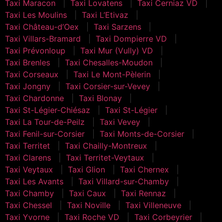
Taxi Maracon
Taxi Lovatens
Taxi Cerniaz VD
Taxi Les Moulins
Taxi L’Etivaz
Taxi Château-d’Oex
Taxi Sarzens
Taxi Villars-Bramard
Taxi Dompierre VD
Taxi Prévonloup
Taxi Mur (Vully) VD
Taxi Brenles
Taxi Chesalles-Moudon
Taxi Corseaux
Taxi Le Mont-Pèlerin
Taxi Jongny
Taxi Corsier-sur-Vevey
Taxi Chardonne
Taxi Blonay
Taxi St-Légier-Chiésaz
Taxi St-Légier
Taxi La Tour-de-Peilz
Taxi Vevey
Taxi Fenil-sur-Corsier
Taxi Monts-de-Corsier
Taxi Territet
Taxi Chailly-Montreux
Taxi Clarens
Taxi Territet-Veytaux
Taxi Veytaux
Taxi Glion
Taxi Chernex
Taxi Les Avants
Taxi Villard-sur-Chamby
Taxi Chamby
Taxi Caux
Taxi Rennaz
Taxi Chessel
Taxi Noville
Taxi Villeneuve
Taxi Yvorne
Taxi Roche VD
Taxi Corbeyrier