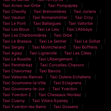
Taxi Arnex-sur-Orbe
Taxi Pompaples
Taxi Chevilly
Taxi Bretonnières
Taxi Juriens
Taxi Vaulion
Taxi Romainmôtier
Taxi Croy
Taxi Le Pont
Taxi Ballaigues
Taxi Vallorbe
Taxi Les Bioux
Taxi Le Lieu
Taxi L’Abbaye
Taxi Les Charbonnières
Taxi Orbe
Taxi Le Brassus
Taxi Le Sentier
Taxi Le Solliat
Taxi Sergey
Taxi Montcherand
Taxi Bofflens
Taxi Agiez
Taxi Lignerolle
Taxi Les Clées
Taxi La Russille
Taxi L’Abergement
Taxi Penthéréaz
Taxi Corcelles-Chavorn
Taxi Chavornay
Taxi Bavois
Taxi Valeyres-Rances
Taxi Oulens-Echallens
Taxi Goumoens-la-Ville
Taxi Eclagnens
Taxi Goumoens-le-Jux
Taxi Yverdon
Taxi Yverdon 2
Taxi Cheseaux-Noréaz
Taxi Cuarny
Taxi Villars-Epeney
Taxi Yverdon-les-Bains
Taxi Gossens