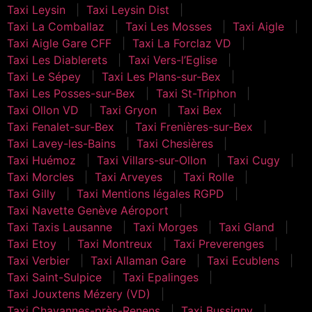
Taxi Leysin
Taxi Leysin Dist
Taxi La Comballaz
Taxi Les Mosses
Taxi Aigle
Taxi Aigle Gare CFF
Taxi La Forclaz VD
Taxi Les Diablerets
Taxi Vers-l’Eglise
Taxi Le Sépey
Taxi Les Plans-sur-Bex
Taxi Les Posses-sur-Bex
Taxi St-Triphon
Taxi Ollon VD
Taxi Gryon
Taxi Bex
Taxi Fenalet-sur-Bex
Taxi Frenières-sur-Bex
Taxi Lavey-les-Bains
Taxi Chesières
Taxi Huémoz
Taxi Villars-sur-Ollon
Taxi Cugy
Taxi Morcles
Taxi Arveyes
Taxi Rolle
Taxi Gilly
Taxi Mentions légales RGPD
Taxi Navette Genève Aéroport
Taxi Taxis Lausanne
Taxi Morges
Taxi Gland
Taxi Etoy
Taxi Montreux
Taxi Preverenges
Taxi Verbier
Taxi Allaman Gare
Taxi Ecublens
Taxi Saint-Sulpice
Taxi Epalinges
Taxi Jouxtens Mézery (VD)
Taxi Chavannes-près-Renens
Taxi Bussigny