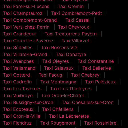
Taxi Forel-sur-Lucens
Taxi Cremin
Taxi Champtauroz
Taxi Combremont-Petit
Taxi Combremont-Grand
Taxi Sassel
Taxi Vers-chez-Perrin
Taxi Chevroux
Taxi Grandcour
Taxi Treytorrens-Payern
Taxi Corcelles-Payerne
Taxi Villarzel
Taxi Sédeilles
Taxi Rossens VD
Taxi Villars-le-Grand
Taxi Donatyre
Taxi Avenches
Taxi Oleyres
Taxi Constantine
Taxi Vallamand
Taxi Salavaux
Taxi Bellerive
Taxi Cotterd
Taxi Faoug
Taxi Chabrey
Taxi Cudrefin
Taxi Montmagny
Taxi Palézieux
Taxi Les Tavernes
Taxi Les Thioleyres
Taxi Vuibroye
Taxi Oron-le-Châtel
Taxi Bussigny-sur-Oron
Taxi Chesalles-sur-Oron
Taxi Ecoteaux
Taxi Châtillens
Taxi Oron-la-Ville
Taxi La Lécherette
Taxi Flendruz
Taxi Rougemont
Taxi Rossinière