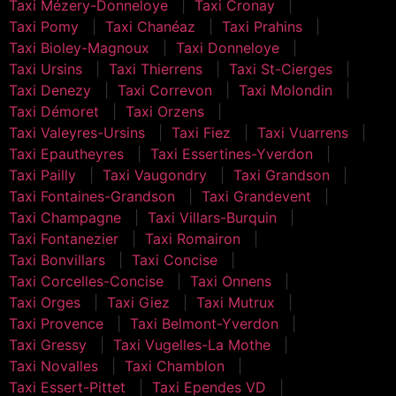
Taxi Mézery-Donneloye
Taxi Cronay
Taxi Pomy
Taxi Chanéaz
Taxi Prahins
Taxi Bioley-Magnoux
Taxi Donneloye
Taxi Ursins
Taxi Thierrens
Taxi St-Cierges
Taxi Denezy
Taxi Correvon
Taxi Molondin
Taxi Démoret
Taxi Orzens
Taxi Valeyres-Ursins
Taxi Fiez
Taxi Vuarrens
Taxi Epautheyres
Taxi Essertines-Yverdon
Taxi Pailly
Taxi Vaugondry
Taxi Grandson
Taxi Fontaines-Grandson
Taxi Grandevent
Taxi Champagne
Taxi Villars-Burquin
Taxi Fontanezier
Taxi Romairon
Taxi Bonvillars
Taxi Concise
Taxi Corcelles-Concise
Taxi Onnens
Taxi Orges
Taxi Giez
Taxi Mutrux
Taxi Provence
Taxi Belmont-Yverdon
Taxi Gressy
Taxi Vugelles-La Mothe
Taxi Novalles
Taxi Chamblon
Taxi Essert-Pittet
Taxi Ependes VD