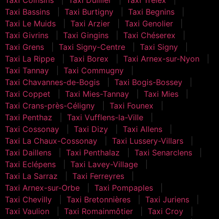
Taxi Bassins
Taxi Burtigny
Taxi Begnins
Taxi Le Muids
Taxi Arzier
Taxi Genolier
Taxi Givrins
Taxi Gingins
Taxi Chéserex
Taxi Grens
Taxi Signy-Centre
Taxi Signy
Taxi La Rippe
Taxi Borex
Taxi Arnex-sur-Nyon
Taxi Tannay
Taxi Commugny
Taxi Chavannes-de-Bogis
Taxi Bogis-Bossey
Taxi Coppet
Taxi Mies-Tannay
Taxi Mies
Taxi Crans-près-Céligny
Taxi Founex
Taxi Penthaz
Taxi Vufflens-la-Ville
Taxi Cossonay
Taxi Dizy
Taxi Allens
Taxi La Chaux-Cossonay
Taxi Lussery-Villars
Taxi Daillens
Taxi Penthalaz
Taxi Senarclens
Taxi Eclépens
Taxi Lavey-Village
Taxi La Sarraz
Taxi Ferreyres
Taxi Arnex-sur-Orbe
Taxi Pompaples
Taxi Chevilly
Taxi Bretonnières
Taxi Juriens
Taxi Vaulion
Taxi Romainmôtier
Taxi Croy