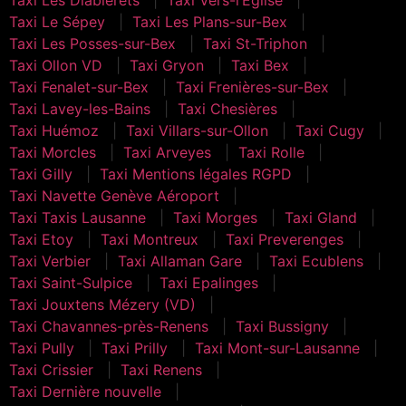
Taxi Le Sépey
Taxi Les Plans-sur-Bex
Taxi Les Posses-sur-Bex
Taxi St-Triphon
Taxi Ollon VD
Taxi Gryon
Taxi Bex
Taxi Fenalet-sur-Bex
Taxi Frenières-sur-Bex
Taxi Lavey-les-Bains
Taxi Chesières
Taxi Huémoz
Taxi Villars-sur-Ollon
Taxi Cugy
Taxi Morcles
Taxi Arveyes
Taxi Rolle
Taxi Gilly
Taxi Mentions légales RGPD
Taxi Navette Genève Aéroport
Taxi Taxis Lausanne
Taxi Morges
Taxi Gland
Taxi Etoy
Taxi Montreux
Taxi Preverenges
Taxi Verbier
Taxi Allaman Gare
Taxi Ecublens
Taxi Saint-Sulpice
Taxi Epalinges
Taxi Jouxtens Mézery (VD)
Taxi Chavannes-près-Renens
Taxi Bussigny
Taxi Pully
Taxi Prilly
Taxi Mont-sur-Lausanne
Taxi Crissier
Taxi Renens
Taxi Dernière nouvelle