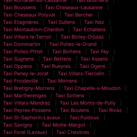
Taxi Boussens
Taxi Cheseaux-Lausanne
Taxi Cheseaux Polyval
Taxi Bercher
Taxi Etagnières
Taxi Sullens
Taxi Naz
Taxi Montaubion-Chardon
Taxi Echallens
Taxi Villars-le-Terroir
Taxi Bioley-Orjulaz
Taxi Dommartin
Taxi Poliez-le-Grand
Taxi Poliez-Pittet
Taxi Bottens
Taxi Fey
Taxi Sugnens
Taxi Bettens
Taxi Assens
Taxi Oppens
Taxi Rueyres
Taxi Ogens
Taxi Peney-le-Jorat
Taxi Villars-Tiercelin
Taxi Froideville
Taxi Morrens
Taxi Bretigny-Morrens
Taxi Chapelle-s-Moudon
Taxi Martherenges
Taxi Sottens
Taxi Villars-Mendraz
Taxi Les Monts-de-Pully
Taxi Peyres-Possens
Taxi Boulens
Taxi Rivaz
Taxi St-Saphorin-Lavaux
Taxi Puidoux
Taxi Savigny
Taxi Mollie-Margot
Taxi Forel (Lavaux)
Taxi Chexbres