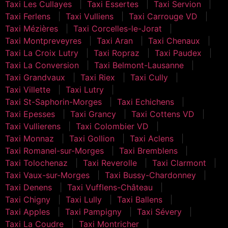
Taxi Les Cullayes
Taxi Essertes
Taxi Servion
Taxi Ferlens
Taxi Vulliens
Taxi Carrouge VD
Taxi Mézières
Taxi Corcelles-le-Jorat
Taxi Montpreveyres
Taxi Aran
Taxi Chenaux
Taxi La Croix Lutry
Taxi Ropraz
Taxi Paudex
Taxi La Conversion
Taxi Belmont-Lausanne
Taxi Grandvaux
Taxi Riex
Taxi Cully
Taxi Villette
Taxi Lutry
Taxi St-Saphorin-Morges
Taxi Echichens
Taxi Epesses
Taxi Grancy
Taxi Cottens VD
Taxi Vullierens
Taxi Colombier VD
Taxi Monnaz
Taxi Gollion
Taxi Aclens
Taxi Romanel-sur-Morges
Taxi Bremblens
Taxi Tolochenaz
Taxi Reverolle
Taxi Clarmont
Taxi Vaux-sur-Morges
Taxi Bussy-Chardonney
Taxi Denens
Taxi Vufflens-Château
Taxi Chigny
Taxi Lully
Taxi Ballens
Taxi Apples
Taxi Pampigny
Taxi Sévery
Taxi La Coudre
Taxi Montricher