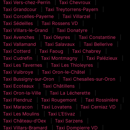
Taxi Vers-chez-Perrin
Taxi Chevroux
Taxi Grandcour
Taxi Treytorrens-Payern
Taxi Corcelles-Payerne
Taxi Villarzel
Taxi Sédeilles
Taxi Rossens VD
Taxi Villars-le-Grand
Taxi Donatyre
Taxi Avenches
Taxi Oleyres
Taxi Constantine
Taxi Vallamand
Taxi Salavaux
Taxi Bellerive
Taxi Cotterd
Taxi Faoug
Taxi Chabrey
Taxi Cudrefin
Taxi Montmagny
Taxi Palézieux
Taxi Les Tavernes
Taxi Les Thioleyres
Taxi Vuibroye
Taxi Oron-le-Châtel
Taxi Bussigny-sur-Oron
Taxi Chesalles-sur-Oron
Taxi Ecoteaux
Taxi Châtillens
Taxi Oron-la-Ville
Taxi La Lécherette
Taxi Flendruz
Taxi Rougemont
Taxi Rossinière
Taxi Maracon
Taxi Lovatens
Taxi Cerniaz VD
Taxi Les Moulins
Taxi L’Etivaz
Taxi Château-d’Oex
Taxi Sarzens
Taxi Villars-Bramard
Taxi Dompierre VD