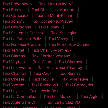
Taxi Prévonloup
Taxi Mur (Vully) VD
Taxi Brenles
Taxi Chesalles-Moudon
Taxi Corseaux
Taxi Le Mont-Pèlerin
Taxi Jongny
Taxi Corsier-sur-Vevey
Taxi Chardonne
Taxi Blonay
Taxi St-Légier-Chiésaz
Taxi St-Légier
Taxi La Tour-de-Peilz
Taxi Vevey
Taxi Fenil-sur-Corsier
Taxi Monts-de-Corsier
Taxi Territet
Taxi Chailly-Montreux
Taxi Clarens
Taxi Territet-Veytaux
Taxi Veytaux
Taxi Glion
Taxi Chernex
Taxi Les Avants
Taxi Villard-sur-Chamby
Taxi Chamby
Taxi Caux
Taxi Rennaz
Taxi Chessel
Taxi Noville
Taxi Villeneuve
Taxi Yvorne
Taxi Roche VD
Taxi Corbeyrier
Taxi Leysin
Taxi Leysin Dist
Taxi La Comballaz
Taxi Les Mosses
Taxi Aigle
Taxi Aigle Gare CFF
Taxi La Forclaz VD
Taxi Les Diablerets
Taxi Vers-l’Eglise