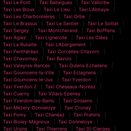
Taxi Le Pont
Taxi Ballaigues
Taxi Vallorbe
Taxi Les Bioux
Taxi Le Lieu
Taxi L’Abbaye
Taxi Les Charbonnières
Taxi Orbe
Taxi Le Brassus
Taxi Le Sentier
Taxi Le Solliat
Taxi Sergey
Taxi Montcherand
Taxi Bofflens
Taxi Agiez
Taxi Lignerolle
Taxi Les Clées
Taxi La Russille
Taxi L’Abergement
Taxi Penthéréaz
Taxi Corcelles-Chavorn
Taxi Chavornay
Taxi Bavois
Taxi Valeyres-Rances
Taxi Oulens-Echallens
Taxi Goumoens-la-Ville
Taxi Eclagnens
Taxi Goumoens-le-Jux
Taxi Yverdon
Taxi Yverdon 2
Taxi Cheseaux-Noréaz
Taxi Cuarny
Taxi Villars-Epeney
Taxi Yverdon-les-Bains
Taxi Gossens
Taxi Mézery-Donneloye
Taxi Cronay
Taxi Pomy
Taxi Chanéaz
Taxi Prahins
Taxi Bioley-Magnoux
Taxi Donneloye
Taxi Ursins
Taxi Thierrens
Taxi St-Cierges