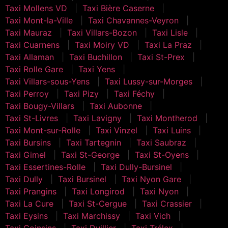
Taxi Mollens VD
Taxi Bière Caserne
Taxi Mont-la-Ville
Taxi Chavannes-Veyron
Taxi Mauraz
Taxi Villars-Bozon
Taxi Lisle
Taxi Cuarnens
Taxi Moiry VD
Taxi La Praz
Taxi Allaman
Taxi Buchillon
Taxi St-Prex
Taxi Rolle Gare
Taxi Yens
Taxi Villars-sous-Yens
Taxi Lussy-sur-Morges
Taxi Perroy
Taxi Pizy
Taxi Féchy
Taxi Bougy-Villars
Taxi Aubonne
Taxi St-Livres
Taxi Lavigny
Taxi Montherod
Taxi Mont-sur-Rolle
Taxi Vinzel
Taxi Luins
Taxi Bursins
Taxi Tartegnin
Taxi Saubraz
Taxi Gimel
Taxi St-George
Taxi St-Oyens
Taxi Essertines-Rolle
Taxi Dully-Bursinel
Taxi Dully
Taxi Bursinel
Taxi Nyon Gare
Taxi Prangins
Taxi Longirod
Taxi Nyon
Taxi La Cure
Taxi St-Cergue
Taxi Crassier
Taxi Eysins
Taxi Marchissy
Taxi Vich
Taxi Coinsins
Taxi Duillier
Taxi Trélex