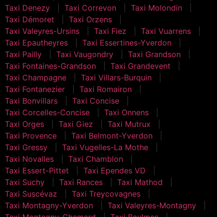
Taxi Denezy
Taxi Correvon
Taxi Molondin
Taxi Démoret
Taxi Orzens
Taxi Valeyres-Ursins
Taxi Fiez
Taxi Vuarrens
Taxi Epautheyres
Taxi Essertines-Yverdon
Taxi Pailly
Taxi Vaugondry
Taxi Grandson
Taxi Fontaines-Grandson
Taxi Grandevent
Taxi Champagne
Taxi Villars-Burquin
Taxi Fontanezier
Taxi Romairon
Taxi Bonvillars
Taxi Concise
Taxi Corcelles-Concise
Taxi Onnens
Taxi Orges
Taxi Giez
Taxi Mutrux
Taxi Provence
Taxi Belmont-Yverdon
Taxi Gressy
Taxi Vugelles-La Mothe
Taxi Novalles
Taxi Chamblon
Taxi Essert-Pittet
Taxi Ependes VD
Taxi Suchy
Taxi Rances
Taxi Mathod
Taxi Suscévaz
Taxi Treycovagnes
Taxi Montagny-Yverdon
Taxi Valeyres-Montagny
Taxi Montagny-Chamard
Taxi Baulmes