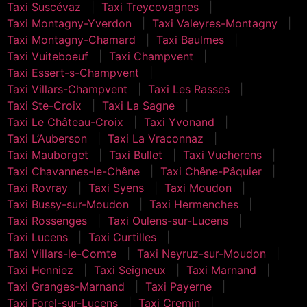
Taxi Suscévaz
Taxi Treycovagnes
Taxi Montagny-Yverdon
Taxi Valeyres-Montagny
Taxi Montagny-Chamard
Taxi Baulmes
Taxi Vuiteboeuf
Taxi Champvent
Taxi Essert-s-Champvent
Taxi Villars-Champvent
Taxi Les Rasses
Taxi Ste-Croix
Taxi La Sagne
Taxi Le Château-Croix
Taxi Yvonand
Taxi L’Auberson
Taxi La Vraconnaz
Taxi Mauborget
Taxi Bullet
Taxi Vucherens
Taxi Chavannes-le-Chêne
Taxi Chêne-Pâquier
Taxi Rovray
Taxi Syens
Taxi Moudon
Taxi Bussy-sur-Moudon
Taxi Hermenches
Taxi Rossenges
Taxi Oulens-sur-Lucens
Taxi Lucens
Taxi Curtilles
Taxi Villars-le-Comte
Taxi Neyruz-sur-Moudon
Taxi Henniez
Taxi Seigneux
Taxi Marnand
Taxi Granges-Marnand
Taxi Payerne
Taxi Forel-sur-Lucens
Taxi Cremin