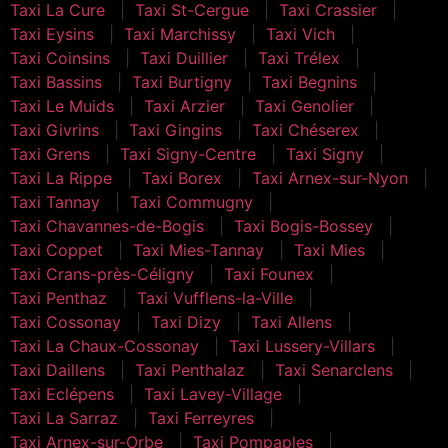
Taxi La Cure
Taxi St-Cergue
Taxi Crassier
Taxi Eysins
Taxi Marchissy
Taxi Vich
Taxi Coinsins
Taxi Duillier
Taxi Trélex
Taxi Bassins
Taxi Burtigny
Taxi Begnins
Taxi Le Muids
Taxi Arzier
Taxi Genolier
Taxi Givrins
Taxi Gingins
Taxi Chéserex
Taxi Grens
Taxi Signy-Centre
Taxi Signy
Taxi La Rippe
Taxi Borex
Taxi Arnex-sur-Nyon
Taxi Tannay
Taxi Commugny
Taxi Chavannes-de-Bogis
Taxi Bogis-Bossey
Taxi Coppet
Taxi Mies-Tannay
Taxi Mies
Taxi Crans-près-Céligny
Taxi Founex
Taxi Penthaz
Taxi Vufflens-la-Ville
Taxi Cossonay
Taxi Dizy
Taxi Allens
Taxi La Chaux-Cossonay
Taxi Lussery-Villars
Taxi Daillens
Taxi Penthalaz
Taxi Senarclens
Taxi Eclépens
Taxi Lavey-Village
Taxi La Sarraz
Taxi Ferreyres
Taxi Arnex-sur-Orbe
Taxi Pompaples