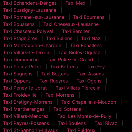
Taxi Echandens-Denges
Taxi Mex
Taxi Bussigny-Lausanne
Taxi Romanel-sur-Lausanne
Taxi Bournens
Taxi Boussens
Taxi Cheseaux-Lausanne
Taxi Cheseaux Polyval
Taxi Bercher
Taxi Etagnières
Taxi Sullens
Taxi Naz
Taxi Montaubion-Chardon
Taxi Echallens
Taxi Villars-le-Terroir
Taxi Bioley-Orjulaz
Taxi Dommartin
Taxi Poliez-le-Grand
Taxi Poliez-Pittet
Taxi Bottens
Taxi Fey
Taxi Sugnens
Taxi Bettens
Taxi Assens
Taxi Oppens
Taxi Rueyres
Taxi Ogens
Taxi Peney-le-Jorat
Taxi Villars-Tiercelin
Taxi Froideville
Taxi Morrens
Taxi Bretigny-Morrens
Taxi Chapelle-s-Moudon
Taxi Martherenges
Taxi Sottens
Taxi Villars-Mendraz
Taxi Les Monts-de-Pully
Taxi Peyres-Possens
Taxi Boulens
Taxi Rivaz
Taxi St-Saphorin-Lavaux
Taxi Puidoux