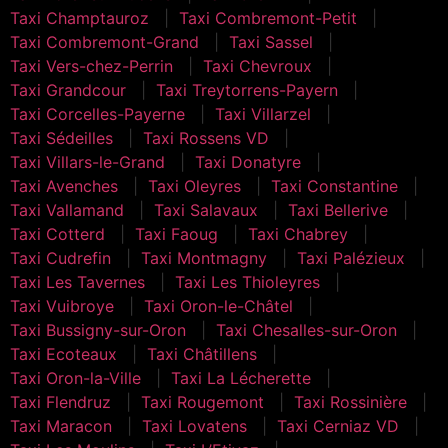
Taxi Champtauroz
Taxi Combremont-Petit
Taxi Combremont-Grand
Taxi Sassel
Taxi Vers-chez-Perrin
Taxi Chevroux
Taxi Grandcour
Taxi Treytorrens-Payern
Taxi Corcelles-Payerne
Taxi Villarzel
Taxi Sédeilles
Taxi Rossens VD
Taxi Villars-le-Grand
Taxi Donatyre
Taxi Avenches
Taxi Oleyres
Taxi Constantine
Taxi Vallamand
Taxi Salavaux
Taxi Bellerive
Taxi Cotterd
Taxi Faoug
Taxi Chabrey
Taxi Cudrefin
Taxi Montmagny
Taxi Palézieux
Taxi Les Tavernes
Taxi Les Thioleyres
Taxi Vuibroye
Taxi Oron-le-Châtel
Taxi Bussigny-sur-Oron
Taxi Chesalles-sur-Oron
Taxi Ecoteaux
Taxi Châtillens
Taxi Oron-la-Ville
Taxi La Lécherette
Taxi Flendruz
Taxi Rougemont
Taxi Rossinière
Taxi Maracon
Taxi Lovatens
Taxi Cerniaz VD