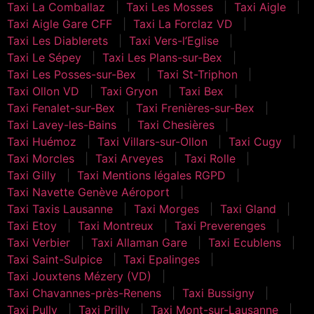
Taxi La Comballaz
Taxi Les Mosses
Taxi Aigle
Taxi Aigle Gare CFF
Taxi La Forclaz VD
Taxi Les Diablerets
Taxi Vers-l’Eglise
Taxi Le Sépey
Taxi Les Plans-sur-Bex
Taxi Les Posses-sur-Bex
Taxi St-Triphon
Taxi Ollon VD
Taxi Gryon
Taxi Bex
Taxi Fenalet-sur-Bex
Taxi Frenières-sur-Bex
Taxi Lavey-les-Bains
Taxi Chesières
Taxi Huémoz
Taxi Villars-sur-Ollon
Taxi Cugy
Taxi Morcles
Taxi Arveyes
Taxi Rolle
Taxi Gilly
Taxi Mentions légales RGPD
Taxi Navette Genève Aéroport
Taxi Taxis Lausanne
Taxi Morges
Taxi Gland
Taxi Etoy
Taxi Montreux
Taxi Preverenges
Taxi Verbier
Taxi Allaman Gare
Taxi Ecublens
Taxi Saint-Sulpice
Taxi Epalinges
Taxi Jouxtens Mézery (VD)
Taxi Chavannes-près-Renens
Taxi Bussigny
Taxi Pully
Taxi Prilly
Taxi Mont-sur-Lausanne