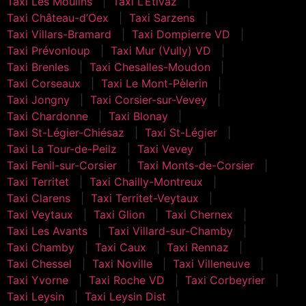
Taxi Les Moulins
Taxi L’Etivaz
Taxi Château-d’Oex
Taxi Sarzens
Taxi Villars-Bramard
Taxi Dompierre VD
Taxi Prévonloup
Taxi Mur (Vully) VD
Taxi Brenles
Taxi Chesalles-Moudon
Taxi Corseaux
Taxi Le Mont-Pèlerin
Taxi Jongny
Taxi Corsier-sur-Vevey
Taxi Chardonne
Taxi Blonay
Taxi St-Légier-Chiésaz
Taxi St-Légier
Taxi La Tour-de-Peilz
Taxi Vevey
Taxi Fenil-sur-Corsier
Taxi Monts-de-Corsier
Taxi Territet
Taxi Chailly-Montreux
Taxi Clarens
Taxi Territet-Veytaux
Taxi Veytaux
Taxi Glion
Taxi Chernex
Taxi Les Avants
Taxi Villard-sur-Chamby
Taxi Chamby
Taxi Caux
Taxi Rennaz
Taxi Chessel
Taxi Noville
Taxi Villeneuve
Taxi Yvorne
Taxi Roche VD
Taxi Corbeyrier
Taxi Leysin
Taxi Leysin Dist