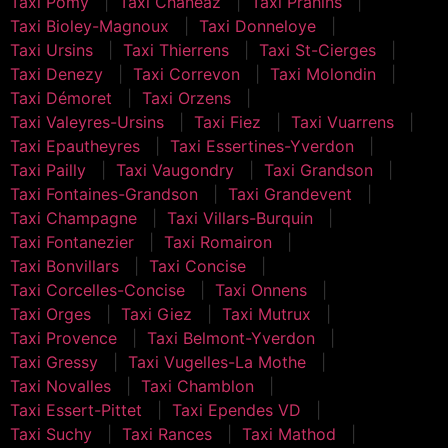
Taxi Pomy
Taxi Chanéaz
Taxi Prahins
Taxi Bioley-Magnoux
Taxi Donneloye
Taxi Ursins
Taxi Thierrens
Taxi St-Cierges
Taxi Denezy
Taxi Correvon
Taxi Molondin
Taxi Démoret
Taxi Orzens
Taxi Valeyres-Ursins
Taxi Fiez
Taxi Vuarrens
Taxi Epautheyres
Taxi Essertines-Yverdon
Taxi Pailly
Taxi Vaugondry
Taxi Grandson
Taxi Fontaines-Grandson
Taxi Grandevent
Taxi Champagne
Taxi Villars-Burquin
Taxi Fontanezier
Taxi Romairon
Taxi Bonvillars
Taxi Concise
Taxi Corcelles-Concise
Taxi Onnens
Taxi Orges
Taxi Giez
Taxi Mutrux
Taxi Provence
Taxi Belmont-Yverdon
Taxi Gressy
Taxi Vugelles-La Mothe
Taxi Novalles
Taxi Chamblon
Taxi Essert-Pittet
Taxi Ependes VD
Taxi Suchy
Taxi Rances
Taxi Mathod