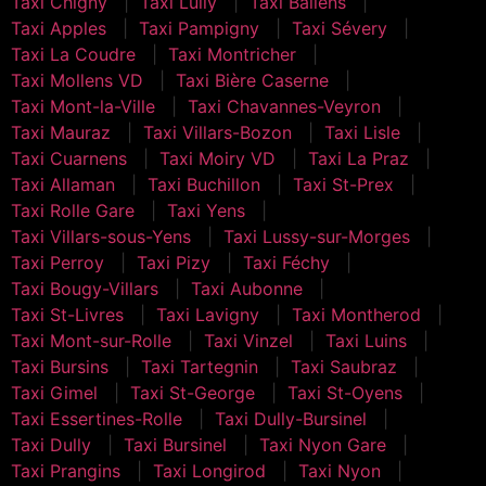
Taxi Chigny
Taxi Lully
Taxi Ballens
Taxi Apples
Taxi Pampigny
Taxi Sévery
Taxi La Coudre
Taxi Montricher
Taxi Mollens VD
Taxi Bière Caserne
Taxi Mont-la-Ville
Taxi Chavannes-Veyron
Taxi Mauraz
Taxi Villars-Bozon
Taxi Lisle
Taxi Cuarnens
Taxi Moiry VD
Taxi La Praz
Taxi Allaman
Taxi Buchillon
Taxi St-Prex
Taxi Rolle Gare
Taxi Yens
Taxi Villars-sous-Yens
Taxi Lussy-sur-Morges
Taxi Perroy
Taxi Pizy
Taxi Féchy
Taxi Bougy-Villars
Taxi Aubonne
Taxi St-Livres
Taxi Lavigny
Taxi Montherod
Taxi Mont-sur-Rolle
Taxi Vinzel
Taxi Luins
Taxi Bursins
Taxi Tartegnin
Taxi Saubraz
Taxi Gimel
Taxi St-George
Taxi St-Oyens
Taxi Essertines-Rolle
Taxi Dully-Bursinel
Taxi Dully
Taxi Bursinel
Taxi Nyon Gare
Taxi Prangins
Taxi Longirod
Taxi Nyon