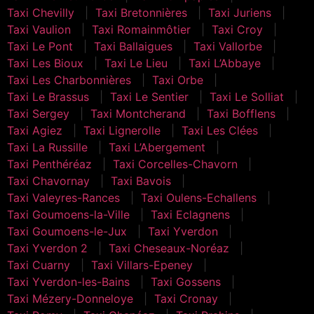
Taxi Chevilly
Taxi Bretonnières
Taxi Juriens
Taxi Vaulion
Taxi Romainmôtier
Taxi Croy
Taxi Le Pont
Taxi Ballaigues
Taxi Vallorbe
Taxi Les Bioux
Taxi Le Lieu
Taxi L’Abbaye
Taxi Les Charbonnières
Taxi Orbe
Taxi Le Brassus
Taxi Le Sentier
Taxi Le Solliat
Taxi Sergey
Taxi Montcherand
Taxi Bofflens
Taxi Agiez
Taxi Lignerolle
Taxi Les Clées
Taxi La Russille
Taxi L’Abergement
Taxi Penthéréaz
Taxi Corcelles-Chavorn
Taxi Chavornay
Taxi Bavois
Taxi Valeyres-Rances
Taxi Oulens-Echallens
Taxi Goumoens-la-Ville
Taxi Eclagnens
Taxi Goumoens-le-Jux
Taxi Yverdon
Taxi Yverdon 2
Taxi Cheseaux-Noréaz
Taxi Cuarny
Taxi Villars-Epeney
Taxi Yverdon-les-Bains
Taxi Gossens
Taxi Mézery-Donneloye
Taxi Cronay