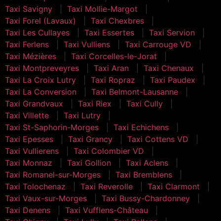
Taxi Savigny
Taxi Mollie-Margot
Taxi Forel (Lavaux)
Taxi Chexbres
Taxi Les Cullayes
Taxi Essertes
Taxi Servion
Taxi Ferlens
Taxi Vulliens
Taxi Carrouge VD
Taxi Mézières
Taxi Corcelles-le-Jorat
Taxi Montpreveyres
Taxi Aran
Taxi Chenaux
Taxi La Croix Lutry
Taxi Ropraz
Taxi Paudex
Taxi La Conversion
Taxi Belmont-Lausanne
Taxi Grandvaux
Taxi Riex
Taxi Cully
Taxi Villette
Taxi Lutry
Taxi St-Saphorin-Morges
Taxi Echichens
Taxi Epesses
Taxi Grancy
Taxi Cottens VD
Taxi Vullierens
Taxi Colombier VD
Taxi Monnaz
Taxi Gollion
Taxi Aclens
Taxi Romanel-sur-Morges
Taxi Bremblens
Taxi Tolochenaz
Taxi Reverolle
Taxi Clarmont
Taxi Vaux-sur-Morges
Taxi Bussy-Chardonney
Taxi Denens
Taxi Vufflens-Château