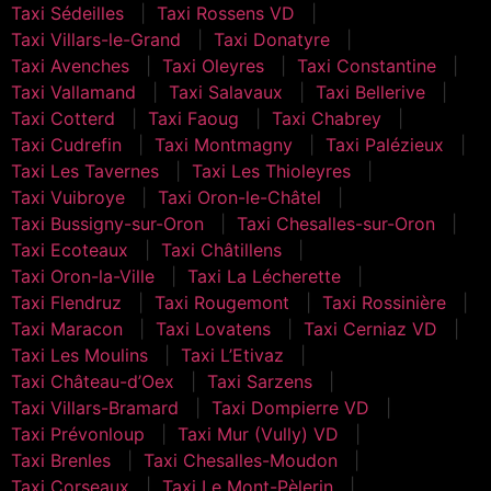
Taxi Sédeilles
Taxi Rossens VD
Taxi Villars-le-Grand
Taxi Donatyre
Taxi Avenches
Taxi Oleyres
Taxi Constantine
Taxi Vallamand
Taxi Salavaux
Taxi Bellerive
Taxi Cotterd
Taxi Faoug
Taxi Chabrey
Taxi Cudrefin
Taxi Montmagny
Taxi Palézieux
Taxi Les Tavernes
Taxi Les Thioleyres
Taxi Vuibroye
Taxi Oron-le-Châtel
Taxi Bussigny-sur-Oron
Taxi Chesalles-sur-Oron
Taxi Ecoteaux
Taxi Châtillens
Taxi Oron-la-Ville
Taxi La Lécherette
Taxi Flendruz
Taxi Rougemont
Taxi Rossinière
Taxi Maracon
Taxi Lovatens
Taxi Cerniaz VD
Taxi Les Moulins
Taxi L’Etivaz
Taxi Château-d’Oex
Taxi Sarzens
Taxi Villars-Bramard
Taxi Dompierre VD
Taxi Prévonloup
Taxi Mur (Vully) VD
Taxi Brenles
Taxi Chesalles-Moudon
Taxi Corseaux
Taxi Le Mont-Pèlerin