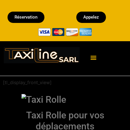
Réservation
Appelez
Réserver un Taxi
[tl_display_front_view]
Taxi Rolle pour vos
déplacements