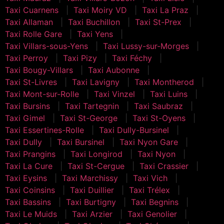
Taxi Cuarnens
Taxi Moiry VD
Taxi La Praz
Taxi Allaman
Taxi Buchillon
Taxi St-Prex
Taxi Rolle Gare
Taxi Yens
Taxi Villars-sous-Yens
Taxi Lussy-sur-Morges
Taxi Perroy
Taxi Pizy
Taxi Féchy
Taxi Bougy-Villars
Taxi Aubonne
Taxi St-Livres
Taxi Lavigny
Taxi Montherod
Taxi Mont-sur-Rolle
Taxi Vinzel
Taxi Luins
Taxi Bursins
Taxi Tartegnin
Taxi Saubraz
Taxi Gimel
Taxi St-George
Taxi St-Oyens
Taxi Essertines-Rolle
Taxi Dully-Bursinel
Taxi Dully
Taxi Bursinel
Taxi Nyon Gare
Taxi Prangins
Taxi Longirod
Taxi Nyon
Taxi La Cure
Taxi St-Cergue
Taxi Crassier
Taxi Eysins
Taxi Marchissy
Taxi Vich
Taxi Coinsins
Taxi Duillier
Taxi Trélex
Taxi Bassins
Taxi Burtigny
Taxi Begnins
Taxi Le Muids
Taxi Arzier
Taxi Genolier