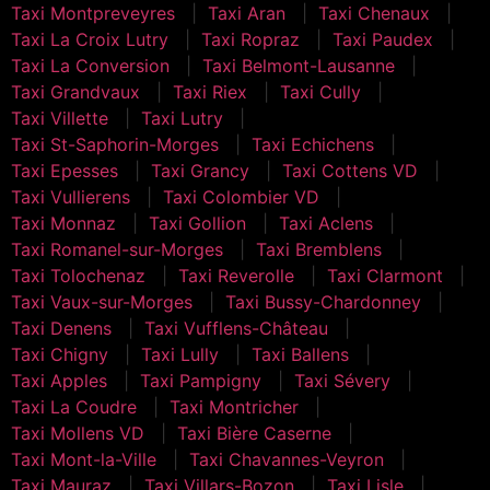
Taxi Montpreveyres
Taxi Aran
Taxi Chenaux
Taxi La Croix Lutry
Taxi Ropraz
Taxi Paudex
Taxi La Conversion
Taxi Belmont-Lausanne
Taxi Grandvaux
Taxi Riex
Taxi Cully
Taxi Villette
Taxi Lutry
Taxi St-Saphorin-Morges
Taxi Echichens
Taxi Epesses
Taxi Grancy
Taxi Cottens VD
Taxi Vullierens
Taxi Colombier VD
Taxi Monnaz
Taxi Gollion
Taxi Aclens
Taxi Romanel-sur-Morges
Taxi Bremblens
Taxi Tolochenaz
Taxi Reverolle
Taxi Clarmont
Taxi Vaux-sur-Morges
Taxi Bussy-Chardonney
Taxi Denens
Taxi Vufflens-Château
Taxi Chigny
Taxi Lully
Taxi Ballens
Taxi Apples
Taxi Pampigny
Taxi Sévery
Taxi La Coudre
Taxi Montricher
Taxi Mollens VD
Taxi Bière Caserne
Taxi Mont-la-Ville
Taxi Chavannes-Veyron
Taxi Mauraz
Taxi Villars-Bozon
Taxi Lisle