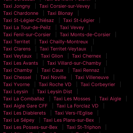
Taxi Jongny
Taxi Corsier-sur-Vevey
Taxi Chardonne
Taxi Blonay
Taxi St-Légier-Chiésaz
Taxi St-Légier
Taxi La Tour-de-Peilz
Taxi Vevey
Taxi Fenil-sur-Corsier
Taxi Monts-de-Corsier
Taxi Territet
Taxi Chailly-Montreux
Taxi Clarens
Taxi Territet-Veytaux
Taxi Veytaux
Taxi Glion
Taxi Chernex
Taxi Les Avants
Taxi Villard-sur-Chamby
Taxi Chamby
Taxi Caux
Taxi Rennaz
Taxi Chessel
Taxi Noville
Taxi Villeneuve
Taxi Yvorne
Taxi Roche VD
Taxi Corbeyrier
Taxi Leysin
Taxi Leysin Dist
Taxi La Comballaz
Taxi Les Mosses
Taxi Aigle
Taxi Aigle Gare CFF
Taxi La Forclaz VD
Taxi Les Diablerets
Taxi Vers-l’Eglise
Taxi Le Sépey
Taxi Les Plans-sur-Bex
Taxi Les Posses-sur-Bex
Taxi St-Triphon