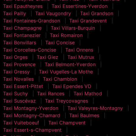
Taxi Epautheyres
Taxi Essertines-Yverdon
Taxi Pailly
Taxi Vaugondry
Taxi Grandson
Taxi Fontaines-Grandson
Taxi Grandevent
Taxi Champagne
Taxi Villars-Burquin
Taxi Fontanezier
Taxi Romairon
Taxi Bonvillars
Taxi Concise
Taxi Corcelles-Concise
Taxi Onnens
Taxi Orges
Taxi Giez
Taxi Mutrux
Taxi Provence
Taxi Belmont-Yverdon
Taxi Gressy
Taxi Vugelles-La Mothe
Taxi Novalles
Taxi Chamblon
Taxi Essert-Pittet
Taxi Ependes VD
Taxi Suchy
Taxi Rances
Taxi Mathod
Taxi Suscévaz
Taxi Treycovagnes
Taxi Montagny-Yverdon
Taxi Valeyres-Montagny
Taxi Montagny-Chamard
Taxi Baulmes
Taxi Vuiteboeuf
Taxi Champvent
Taxi Essert-s-Champvent