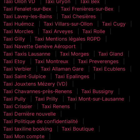
Taxi Ollon VD
Taxi Gryon
Taxi Bex
Taxi Fenalet-sur-Bex
Taxi Frenières-sur-Bex
Taxi Lavey-les-Bains
Taxi Chesières
Taxi Huémoz
Taxi Villars-sur-Ollon
Taxi Cugy
Taxi Morcles
Taxi Arveyes
Taxi Rolle
Taxi Gilly
Taxi Mentions légales RGPD
Taxi Navette Genève Aéroport
Taxi Taxis Lausanne
Taxi Morges
Taxi Gland
Taxi Etoy
Taxi Montreux
Taxi Preverenges
Taxi Verbier
Taxi Allaman Gare
Taxi Ecublens
Taxi Saint-Sulpice
Taxi Epalinges
Taxi Jouxtens Mézery (VD)
Taxi Chavannes-près-Renens
Taxi Bussigny
Taxi Pully
Taxi Prilly
Taxi Mont-sur-Lausanne
Taxi Crissier
Taxi Renens
Taxi Dernière nouvelle
Taxi Politique de confidentialité
Taxi taxiline booking
Taxi Boutique
Taxi Mon compte