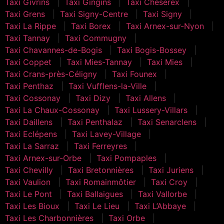
Taxi Givrins
Taxi Gingins
Taxi Chéserex
Taxi Grens
Taxi Signy-Centre
Taxi Signy
Taxi La Rippe
Taxi Borex
Taxi Arnex-sur-Nyon
Taxi Tannay
Taxi Commugny
Taxi Chavannes-de-Bogis
Taxi Bogis-Bossey
Taxi Coppet
Taxi Mies-Tannay
Taxi Mies
Taxi Crans-près-Céligny
Taxi Founex
Taxi Penthaz
Taxi Vufflens-la-Ville
Taxi Cossonay
Taxi Dizy
Taxi Allens
Taxi La Chaux-Cossonay
Taxi Lussery-Villars
Taxi Daillens
Taxi Penthalaz
Taxi Senarclens
Taxi Eclépens
Taxi Lavey-Village
Taxi La Sarraz
Taxi Ferreyres
Taxi Arnex-sur-Orbe
Taxi Pompaples
Taxi Chevilly
Taxi Bretonnières
Taxi Juriens
Taxi Vaulion
Taxi Romainmôtier
Taxi Croy
Taxi Le Pont
Taxi Ballaigues
Taxi Vallorbe
Taxi Les Bioux
Taxi Le Lieu
Taxi L’Abbaye
Taxi Les Charbonnières
Taxi Orbe