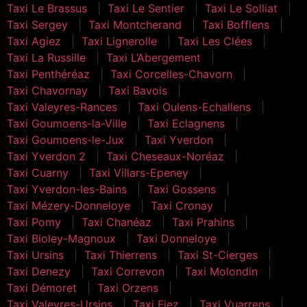
Taxi Le Brassus
Taxi Le Sentier
Taxi Le Solliat
Taxi Sergey
Taxi Montcherand
Taxi Bofflens
Taxi Agiez
Taxi Lignerolle
Taxi Les Clées
Taxi La Russille
Taxi L’Abergement
Taxi Penthéréaz
Taxi Corcelles-Chavorn
Taxi Chavornay
Taxi Bavois
Taxi Valeyres-Rances
Taxi Oulens-Echallens
Taxi Goumoens-la-Ville
Taxi Eclagnens
Taxi Goumoens-le-Jux
Taxi Yverdon
Taxi Yverdon 2
Taxi Cheseaux-Noréaz
Taxi Cuarny
Taxi Villars-Epeney
Taxi Yverdon-les-Bains
Taxi Gossens
Taxi Mézery-Donneloye
Taxi Cronay
Taxi Pomy
Taxi Chanéaz
Taxi Prahins
Taxi Bioley-Magnoux
Taxi Donneloye
Taxi Ursins
Taxi Thierrens
Taxi St-Cierges
Taxi Denezy
Taxi Correvon
Taxi Molondin
Taxi Démoret
Taxi Orzens
Taxi Valeyres-Ursins
Taxi Fiez
Taxi Vuarrens