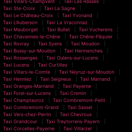
Taxi Villars-Champvent
Taxi Les Rasses
Taxi Ste-Croix
Taxi La Sagne
Taxi Le Château-Croix
Taxi Yvonand
Taxi L’Auberson
Taxi La Vraconnaz
Taxi Mauborget
Taxi Bullet
Taxi Vucherens
Taxi Chavannes-le-Chêne
Taxi Chêne-Pâquier
Taxi Rovray
Taxi Syens
Taxi Moudon
Taxi Bussy-sur-Moudon
Taxi Hermenches
Taxi Rossenges
Taxi Oulens-sur-Lucens
Taxi Lucens
Taxi Curtilles
Taxi Villars-le-Comte
Taxi Neyruz-sur-Moudon
Taxi Henniez
Taxi Seigneux
Taxi Marnand
Taxi Granges-Marnand
Taxi Payerne
Taxi Forel-sur-Lucens
Taxi Cremin
Taxi Champtauroz
Taxi Combremont-Petit
Taxi Combremont-Grand
Taxi Sassel
Taxi Vers-chez-Perrin
Taxi Chevroux
Taxi Grandcour
Taxi Treytorrens-Payern
Taxi Corcelles-Payerne
Taxi Villarzel