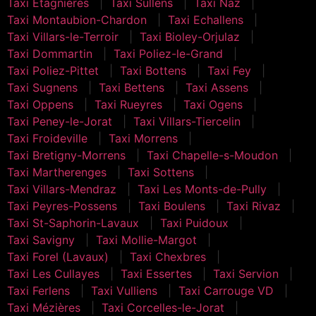
Taxi Etagnières
Taxi Sullens
Taxi Naz
Taxi Montaubion-Chardon
Taxi Echallens
Taxi Villars-le-Terroir
Taxi Bioley-Orjulaz
Taxi Dommartin
Taxi Poliez-le-Grand
Taxi Poliez-Pittet
Taxi Bottens
Taxi Fey
Taxi Sugnens
Taxi Bettens
Taxi Assens
Taxi Oppens
Taxi Rueyres
Taxi Ogens
Taxi Peney-le-Jorat
Taxi Villars-Tiercelin
Taxi Froideville
Taxi Morrens
Taxi Bretigny-Morrens
Taxi Chapelle-s-Moudon
Taxi Martherenges
Taxi Sottens
Taxi Villars-Mendraz
Taxi Les Monts-de-Pully
Taxi Peyres-Possens
Taxi Boulens
Taxi Rivaz
Taxi St-Saphorin-Lavaux
Taxi Puidoux
Taxi Savigny
Taxi Mollie-Margot
Taxi Forel (Lavaux)
Taxi Chexbres
Taxi Les Cullayes
Taxi Essertes
Taxi Servion
Taxi Ferlens
Taxi Vulliens
Taxi Carrouge VD
Taxi Mézières
Taxi Corcelles-le-Jorat