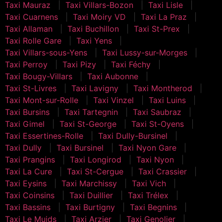
Taxi Mauraz
Taxi Villars-Bozon
Taxi Lisle
Taxi Cuarnens
Taxi Moiry VD
Taxi La Praz
Taxi Allaman
Taxi Buchillon
Taxi St-Prex
Taxi Rolle Gare
Taxi Yens
Taxi Villars-sous-Yens
Taxi Lussy-sur-Morges
Taxi Perroy
Taxi Pizy
Taxi Féchy
Taxi Bougy-Villars
Taxi Aubonne
Taxi St-Livres
Taxi Lavigny
Taxi Montherod
Taxi Mont-sur-Rolle
Taxi Vinzel
Taxi Luins
Taxi Bursins
Taxi Tartegnin
Taxi Saubraz
Taxi Gimel
Taxi St-George
Taxi St-Oyens
Taxi Essertines-Rolle
Taxi Dully-Bursinel
Taxi Dully
Taxi Bursinel
Taxi Nyon Gare
Taxi Prangins
Taxi Longirod
Taxi Nyon
Taxi La Cure
Taxi St-Cergue
Taxi Crassier
Taxi Eysins
Taxi Marchissy
Taxi Vich
Taxi Coinsins
Taxi Duillier
Taxi Trélex
Taxi Bassins
Taxi Burtigny
Taxi Begnins
Taxi Le Muids
Taxi Arzier
Taxi Genolier