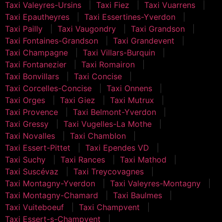
Taxi Valeyres-Ursins
Taxi Fiez
Taxi Vuarrens
Taxi Epautheyres
Taxi Essertines-Yverdon
Taxi Pailly
Taxi Vaugondry
Taxi Grandson
Taxi Fontaines-Grandson
Taxi Grandevent
Taxi Champagne
Taxi Villars-Burquin
Taxi Fontanezier
Taxi Romairon
Taxi Bonvillars
Taxi Concise
Taxi Corcelles-Concise
Taxi Onnens
Taxi Orges
Taxi Giez
Taxi Mutrux
Taxi Provence
Taxi Belmont-Yverdon
Taxi Gressy
Taxi Vugelles-La Mothe
Taxi Novalles
Taxi Chamblon
Taxi Essert-Pittet
Taxi Ependes VD
Taxi Suchy
Taxi Rances
Taxi Mathod
Taxi Suscévaz
Taxi Treycovagnes
Taxi Montagny-Yverdon
Taxi Valeyres-Montagny
Taxi Montagny-Chamard
Taxi Baulmes
Taxi Vuiteboeuf
Taxi Champvent
Taxi Essert-s-Champvent