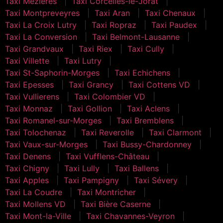
Taxi Mézières
Taxi Corcelles-le-Jorat
Taxi Montpreveyres
Taxi Aran
Taxi Chenaux
Taxi La Croix Lutry
Taxi Ropraz
Taxi Paudex
Taxi La Conversion
Taxi Belmont-Lausanne
Taxi Grandvaux
Taxi Riex
Taxi Cully
Taxi Villette
Taxi Lutry
Taxi St-Saphorin-Morges
Taxi Echichens
Taxi Epesses
Taxi Grancy
Taxi Cottens VD
Taxi Vullierens
Taxi Colombier VD
Taxi Monnaz
Taxi Gollion
Taxi Aclens
Taxi Romanel-sur-Morges
Taxi Bremblens
Taxi Tolochenaz
Taxi Reverolle
Taxi Clarmont
Taxi Vaux-sur-Morges
Taxi Bussy-Chardonney
Taxi Denens
Taxi Vufflens-Château
Taxi Chigny
Taxi Lully
Taxi Ballens
Taxi Apples
Taxi Pampigny
Taxi Sévery
Taxi La Coudre
Taxi Montricher
Taxi Mollens VD
Taxi Bière Caserne
Taxi Mont-la-Ville
Taxi Chavannes-Veyron