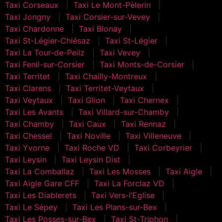
Taxi Corseaux
Taxi Le Mont-Pèlerin
Taxi Jongny
Taxi Corsier-sur-Vevey
Taxi Chardonne
Taxi Blonay
Taxi St-Légier-Chiésaz
Taxi St-Légier
Taxi La Tour-de-Peilz
Taxi Vevey
Taxi Fenil-sur-Corsier
Taxi Monts-de-Corsier
Taxi Territet
Taxi Chailly-Montreux
Taxi Clarens
Taxi Territet-Veytaux
Taxi Veytaux
Taxi Glion
Taxi Chernex
Taxi Les Avants
Taxi Villard-sur-Chamby
Taxi Chamby
Taxi Caux
Taxi Rennaz
Taxi Chessel
Taxi Noville
Taxi Villeneuve
Taxi Yvorne
Taxi Roche VD
Taxi Corbeyrier
Taxi Leysin
Taxi Leysin Dist
Taxi La Comballaz
Taxi Les Mosses
Taxi Aigle
Taxi Aigle Gare CFF
Taxi La Forclaz VD
Taxi Les Diablerets
Taxi Vers-l’Eglise
Taxi Le Sépey
Taxi Les Plans-sur-Bex
Taxi Les Posses-sur-Bex
Taxi St-Triphon