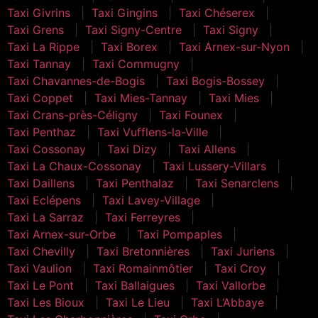
Taxi Givrins
Taxi Gingins
Taxi Chéserex
Taxi Grens
Taxi Signy-Centre
Taxi Signy
Taxi La Rippe
Taxi Borex
Taxi Arnex-sur-Nyon
Taxi Tannay
Taxi Commugny
Taxi Chavannes-de-Bogis
Taxi Bogis-Bossey
Taxi Coppet
Taxi Mies-Tannay
Taxi Mies
Taxi Crans-près-Céligny
Taxi Founex
Taxi Penthaz
Taxi Vufflens-la-Ville
Taxi Cossonay
Taxi Dizy
Taxi Allens
Taxi La Chaux-Cossonay
Taxi Lussery-Villars
Taxi Daillens
Taxi Penthalaz
Taxi Senarclens
Taxi Eclépens
Taxi Lavey-Village
Taxi La Sarraz
Taxi Ferreyres
Taxi Arnex-sur-Orbe
Taxi Pompaples
Taxi Chevilly
Taxi Bretonnières
Taxi Juriens
Taxi Vaulion
Taxi Romainmôtier
Taxi Croy
Taxi Le Pont
Taxi Ballaigues
Taxi Vallorbe
Taxi Les Bioux
Taxi Le Lieu
Taxi L’Abbaye