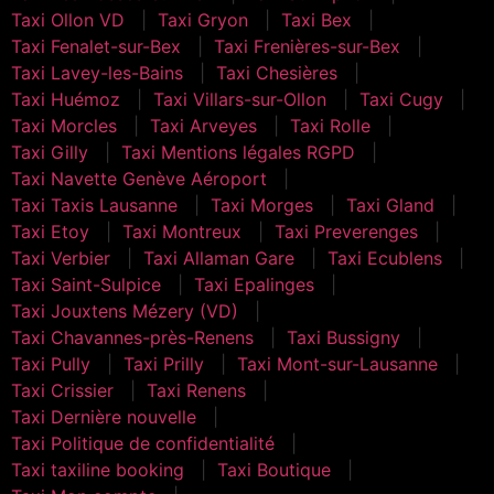
Taxi Ollon VD
Taxi Gryon
Taxi Bex
Taxi Fenalet-sur-Bex
Taxi Frenières-sur-Bex
Taxi Lavey-les-Bains
Taxi Chesières
Taxi Huémoz
Taxi Villars-sur-Ollon
Taxi Cugy
Taxi Morcles
Taxi Arveyes
Taxi Rolle
Taxi Gilly
Taxi Mentions légales RGPD
Taxi Navette Genève Aéroport
Taxi Taxis Lausanne
Taxi Morges
Taxi Gland
Taxi Etoy
Taxi Montreux
Taxi Preverenges
Taxi Verbier
Taxi Allaman Gare
Taxi Ecublens
Taxi Saint-Sulpice
Taxi Epalinges
Taxi Jouxtens Mézery (VD)
Taxi Chavannes-près-Renens
Taxi Bussigny
Taxi Pully
Taxi Prilly
Taxi Mont-sur-Lausanne
Taxi Crissier
Taxi Renens
Taxi Dernière nouvelle
Taxi Politique de confidentialité
Taxi taxiline booking
Taxi Boutique