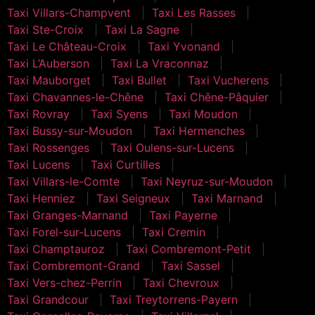
Taxi Villars-Champvent
Taxi Les Rasses
Taxi Ste-Croix
Taxi La Sagne
Taxi Le Château-Croix
Taxi Yvonand
Taxi L’Auberson
Taxi La Vraconnaz
Taxi Mauborget
Taxi Bullet
Taxi Vucherens
Taxi Chavannes-le-Chêne
Taxi Chêne-Pâquier
Taxi Rovray
Taxi Syens
Taxi Moudon
Taxi Bussy-sur-Moudon
Taxi Hermenches
Taxi Rossenges
Taxi Oulens-sur-Lucens
Taxi Lucens
Taxi Curtilles
Taxi Villars-le-Comte
Taxi Neyruz-sur-Moudon
Taxi Henniez
Taxi Seigneux
Taxi Marnand
Taxi Granges-Marnand
Taxi Payerne
Taxi Forel-sur-Lucens
Taxi Cremin
Taxi Champtauroz
Taxi Combremont-Petit
Taxi Combremont-Grand
Taxi Sassel
Taxi Vers-chez-Perrin
Taxi Chevroux
Taxi Grandcour
Taxi Treytorrens-Payern