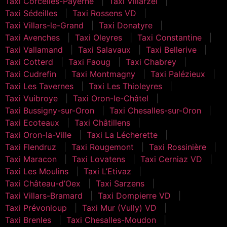
Taxi Corcelles-Payerne
Taxi Villarzel
Taxi Sédeilles
Taxi Rossens VD
Taxi Villars-le-Grand
Taxi Donatyre
Taxi Avenches
Taxi Oleyres
Taxi Constantine
Taxi Vallamand
Taxi Salavaux
Taxi Bellerive
Taxi Cotterd
Taxi Faoug
Taxi Chabrey
Taxi Cudrefin
Taxi Montmagny
Taxi Palézieux
Taxi Les Tavernes
Taxi Les Thioleyres
Taxi Vuibroye
Taxi Oron-le-Châtel
Taxi Bussigny-sur-Oron
Taxi Chesalles-sur-Oron
Taxi Ecoteaux
Taxi Châtillens
Taxi Oron-la-Ville
Taxi La Lécherette
Taxi Flendruz
Taxi Rougemont
Taxi Rossinière
Taxi Maracon
Taxi Lovatens
Taxi Cerniaz VD
Taxi Les Moulins
Taxi L’Etivaz
Taxi Château-d’Oex
Taxi Sarzens
Taxi Villars-Bramard
Taxi Dompierre VD
Taxi Prévonloup
Taxi Mur (Vully) VD
Taxi Brenles
Taxi Chesalles-Moudon