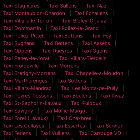
Taxi Etagnières
Taxi Sullens
Taxi Naz
Taxi Montaubion-Chardon
Taxi Echallens
Taxi Villars-le-Terroir
Taxi Bioley-Orjulaz
Taxi Dommartin
Taxi Poliez-le-Grand
Taxi Poliez-Pittet
Taxi Bottens
Taxi Fey
Taxi Sugnens
Taxi Bettens
Taxi Assens
Taxi Oppens
Taxi Rueyres
Taxi Ogens
Taxi Peney-le-Jorat
Taxi Villars-Tiercelin
Taxi Froideville
Taxi Morrens
Taxi Bretigny-Morrens
Taxi Chapelle-s-Moudon
Taxi Martherenges
Taxi Sottens
Taxi Villars-Mendraz
Taxi Les Monts-de-Pully
Taxi Peyres-Possens
Taxi Boulens
Taxi Rivaz
Taxi St-Saphorin-Lavaux
Taxi Puidoux
Taxi Savigny
Taxi Mollie-Margot
Taxi Forel (Lavaux)
Taxi Chexbres
Taxi Les Cullayes
Taxi Essertes
Taxi Servion
Taxi Ferlens
Taxi Vulliens
Taxi Carrouge VD