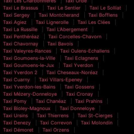
Taxi Les Charbonnières
Taxi Orbe
Taxi Le Brassus
Taxi Le Sentier
Taxi Le Solliat
Taxi Sergey
Taxi Montcherand
Taxi Bofflens
Taxi Agiez
Taxi Lignerolle
Taxi Les Clées
Taxi La Russille
Taxi L’Abergement
Taxi Penthéréaz
Taxi Corcelles-Chavorn
Taxi Chavornay
Taxi Bavois
Taxi Valeyres-Rances
Taxi Oulens-Echallens
Taxi Goumoens-la-Ville
Taxi Eclagnens
Taxi Goumoens-le-Jux
Taxi Yverdon
Taxi Yverdon 2
Taxi Cheseaux-Noréaz
Taxi Cuarny
Taxi Villars-Epeney
Taxi Yverdon-les-Bains
Taxi Gossens
Taxi Mézery-Donneloye
Taxi Cronay
Taxi Pomy
Taxi Chanéaz
Taxi Prahins
Taxi Bioley-Magnoux
Taxi Donneloye
Taxi Ursins
Taxi Thierrens
Taxi St-Cierges
Taxi Denezy
Taxi Correvon
Taxi Molondin
Taxi Démoret
Taxi Orzens