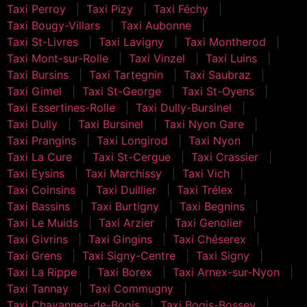
Taxi Perroy
Taxi Pizy
Taxi Féchy
Taxi Bougy-Villars
Taxi Aubonne
Taxi St-Livres
Taxi Lavigny
Taxi Montherod
Taxi Mont-sur-Rolle
Taxi Vinzel
Taxi Luins
Taxi Bursins
Taxi Tartegnin
Taxi Saubraz
Taxi Gimel
Taxi St-George
Taxi St-Oyens
Taxi Essertines-Rolle
Taxi Dully-Bursinel
Taxi Dully
Taxi Bursinel
Taxi Nyon Gare
Taxi Prangins
Taxi Longirod
Taxi Nyon
Taxi La Cure
Taxi St-Cergue
Taxi Crassier
Taxi Eysins
Taxi Marchissy
Taxi Vich
Taxi Coinsins
Taxi Duillier
Taxi Trélex
Taxi Bassins
Taxi Burtigny
Taxi Begnins
Taxi Le Muids
Taxi Arzier
Taxi Genolier
Taxi Givrins
Taxi Gingins
Taxi Chéserex
Taxi Grens
Taxi Signy-Centre
Taxi Signy
Taxi La Rippe
Taxi Borex
Taxi Arnex-sur-Nyon
Taxi Tannay
Taxi Commugny
Taxi Chavannes-de-Bogis
Taxi Bogis-Bossey