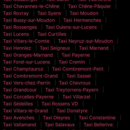
Taxi Chavannes-le-Chêne
Taxi Chêne-Pâquier
Taxi Rovray
Taxi Syens
Taxi Moudon
Taxi Bussy-sur-Moudon
Taxi Hermenches
Taxi Rossenges
Taxi Oulens-sur-Lucens
Taxi Lucens
Taxi Curtilles
Taxi Villars-le-Comte
Taxi Neyruz-sur-Moudon
Taxi Henniez
Taxi Seigneux
Taxi Marnand
Taxi Granges-Marnand
Taxi Payerne
Taxi Forel-sur-Lucens
Taxi Cremin
Taxi Champtauroz
Taxi Combremont-Petit
Taxi Combremont-Grand
Taxi Sassel
Taxi Vers-chez-Perrin
Taxi Chevroux
Taxi Grandcour
Taxi Treytorrens-Payern
Taxi Corcelles-Payerne
Taxi Villarzel
Taxi Sédeilles
Taxi Rossens VD
Taxi Villars-le-Grand
Taxi Donatyre
Taxi Avenches
Taxi Oleyres
Taxi Constantine
Taxi Vallamand
Taxi Salavaux
Taxi Bellerive