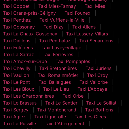
Taxi Coppet
Taxi Mies-Tannay
Taxi Mies
Taxi Crans-près-Céligny
Taxi Founex
Taxi Penthaz
Taxi Vufflens-la-Ville
Taxi Cossonay
Taxi Dizy
Taxi Allens
Taxi La Chaux-Cossonay
Taxi Lussery-Villars
Taxi Daillens
Taxi Penthalaz
Taxi Senarclens
Taxi Eclépens
Taxi Lavey-Village
Taxi La Sarraz
Taxi Ferreyres
Taxi Arnex-sur-Orbe
Taxi Pompaples
Taxi Chevilly
Taxi Bretonnières
Taxi Juriens
Taxi Vaulion
Taxi Romainmôtier
Taxi Croy
Taxi Le Pont
Taxi Ballaigues
Taxi Vallorbe
Taxi Les Bioux
Taxi Le Lieu
Taxi L’Abbaye
Taxi Les Charbonnières
Taxi Orbe
Taxi Le Brassus
Taxi Le Sentier
Taxi Le Solliat
Taxi Sergey
Taxi Montcherand
Taxi Bofflens
Taxi Agiez
Taxi Lignerolle
Taxi Les Clées
Taxi La Russille
Taxi L’Abergement