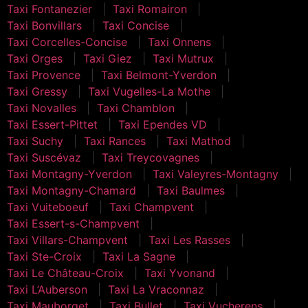
Taxi Fontanezier
Taxi Romairon
Taxi Bonvillars
Taxi Concise
Taxi Corcelles-Concise
Taxi Onnens
Taxi Orges
Taxi Giez
Taxi Mutrux
Taxi Provence
Taxi Belmont-Yverdon
Taxi Gressy
Taxi Vugelles-La Mothe
Taxi Novalles
Taxi Chamblon
Taxi Essert-Pittet
Taxi Ependes VD
Taxi Suchy
Taxi Rances
Taxi Mathod
Taxi Suscévaz
Taxi Treycovagnes
Taxi Montagny-Yverdon
Taxi Valeyres-Montagny
Taxi Montagny-Chamard
Taxi Baulmes
Taxi Vuiteboeuf
Taxi Champvent
Taxi Essert-s-Champvent
Taxi Villars-Champvent
Taxi Les Rasses
Taxi Ste-Croix
Taxi La Sagne
Taxi Le Château-Croix
Taxi Yvonand
Taxi L’Auberson
Taxi La Vraconnaz
Taxi Mauborget
Taxi Bullet
Taxi Vucherens