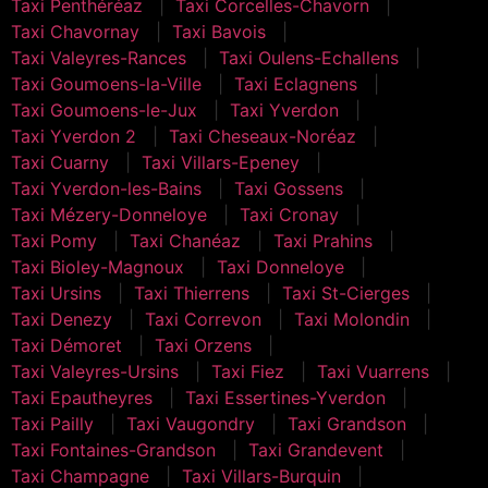
Taxi Penthéréaz
Taxi Corcelles-Chavorn
Taxi Chavornay
Taxi Bavois
Taxi Valeyres-Rances
Taxi Oulens-Echallens
Taxi Goumoens-la-Ville
Taxi Eclagnens
Taxi Goumoens-le-Jux
Taxi Yverdon
Taxi Yverdon 2
Taxi Cheseaux-Noréaz
Taxi Cuarny
Taxi Villars-Epeney
Taxi Yverdon-les-Bains
Taxi Gossens
Taxi Mézery-Donneloye
Taxi Cronay
Taxi Pomy
Taxi Chanéaz
Taxi Prahins
Taxi Bioley-Magnoux
Taxi Donneloye
Taxi Ursins
Taxi Thierrens
Taxi St-Cierges
Taxi Denezy
Taxi Correvon
Taxi Molondin
Taxi Démoret
Taxi Orzens
Taxi Valeyres-Ursins
Taxi Fiez
Taxi Vuarrens
Taxi Epautheyres
Taxi Essertines-Yverdon
Taxi Pailly
Taxi Vaugondry
Taxi Grandson
Taxi Fontaines-Grandson
Taxi Grandevent
Taxi Champagne
Taxi Villars-Burquin