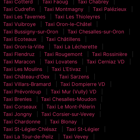
Taxi Cotterd
Taxi Faoug
Taxi Chabrey
Taxi Cudrefin
Taxi Montmagny
Taxi Palézieux
Taxi Les Tavernes
Taxi Les Thioleyres
Taxi Vuibroye
Taxi Oron-le-Châtel
Taxi Bussigny-sur-Oron
Taxi Chesalles-sur-Oron
Taxi Ecoteaux
Taxi Châtillens
Taxi Oron-la-Ville
Taxi La Lécherette
Taxi Flendruz
Taxi Rougemont
Taxi Rossinière
Taxi Maracon
Taxi Lovatens
Taxi Cerniaz VD
Taxi Les Moulins
Taxi L’Etivaz
Taxi Château-d’Oex
Taxi Sarzens
Taxi Villars-Bramard
Taxi Dompierre VD
Taxi Prévonloup
Taxi Mur (Vully) VD
Taxi Brenles
Taxi Chesalles-Moudon
Taxi Corseaux
Taxi Le Mont-Pèlerin
Taxi Jongny
Taxi Corsier-sur-Vevey
Taxi Chardonne
Taxi Blonay
Taxi St-Légier-Chiésaz
Taxi St-Légier
Taxi La Tour-de-Peilz
Taxi Vevey