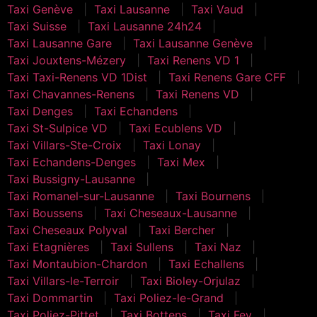
Taxi Genève
Taxi Lausanne
Taxi Vaud
Taxi Suisse
Taxi Lausanne 24h24
Taxi Lausanne Gare
Taxi Lausanne Genève
Taxi Jouxtens-Mézery
Taxi Renens VD 1
Taxi Taxi-Renens VD 1Dist
Taxi Renens Gare CFF
Taxi Chavannes-Renens
Taxi Renens VD
Taxi Denges
Taxi Echandens
Taxi St-Sulpice VD
Taxi Ecublens VD
Taxi Villars-Ste-Croix
Taxi Lonay
Taxi Echandens-Denges
Taxi Mex
Taxi Bussigny-Lausanne
Taxi Romanel-sur-Lausanne
Taxi Bournens
Taxi Boussens
Taxi Cheseaux-Lausanne
Taxi Cheseaux Polyval
Taxi Bercher
Taxi Etagnières
Taxi Sullens
Taxi Naz
Taxi Montaubion-Chardon
Taxi Echallens
Taxi Villars-le-Terroir
Taxi Bioley-Orjulaz
Taxi Dommartin
Taxi Poliez-le-Grand
Taxi Poliez-Pittet
Taxi Bottens
Taxi Fey