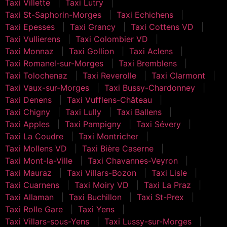
Taxi Villette
Taxi Lutry
Taxi St-Saphorin-Morges
Taxi Echichens
Taxi Epesses
Taxi Grancy
Taxi Cottens VD
Taxi Vullierens
Taxi Colombier VD
Taxi Monnaz
Taxi Gollion
Taxi Aclens
Taxi Romanel-sur-Morges
Taxi Bremblens
Taxi Tolochenaz
Taxi Reverolle
Taxi Clarmont
Taxi Vaux-sur-Morges
Taxi Bussy-Chardonney
Taxi Denens
Taxi Vufflens-Château
Taxi Chigny
Taxi Lully
Taxi Ballens
Taxi Apples
Taxi Pampigny
Taxi Sévery
Taxi La Coudre
Taxi Montricher
Taxi Mollens VD
Taxi Bière Caserne
Taxi Mont-la-Ville
Taxi Chavannes-Veyron
Taxi Mauraz
Taxi Villars-Bozon
Taxi Lisle
Taxi Cuarnens
Taxi Moiry VD
Taxi La Praz
Taxi Allaman
Taxi Buchillon
Taxi St-Prex
Taxi Rolle Gare
Taxi Yens
Taxi Villars-sous-Yens
Taxi Lussy-sur-Morges