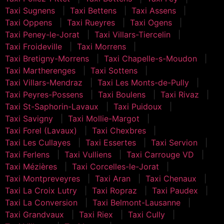
Taxi Sugnens
Taxi Bettens
Taxi Assens
Taxi Oppens
Taxi Rueyres
Taxi Ogens
Taxi Peney-le-Jorat
Taxi Villars-Tiercelin
Taxi Froideville
Taxi Morrens
Taxi Bretigny-Morrens
Taxi Chapelle-s-Moudon
Taxi Martherenges
Taxi Sottens
Taxi Villars-Mendraz
Taxi Les Monts-de-Pully
Taxi Peyres-Possens
Taxi Boulens
Taxi Rivaz
Taxi St-Saphorin-Lavaux
Taxi Puidoux
Taxi Savigny
Taxi Mollie-Margot
Taxi Forel (Lavaux)
Taxi Chexbres
Taxi Les Cullayes
Taxi Essertes
Taxi Servion
Taxi Ferlens
Taxi Vulliens
Taxi Carrouge VD
Taxi Mézières
Taxi Corcelles-le-Jorat
Taxi Montpreveyres
Taxi Aran
Taxi Chenaux
Taxi La Croix Lutry
Taxi Ropraz
Taxi Paudex
Taxi La Conversion
Taxi Belmont-Lausanne
Taxi Grandvaux
Taxi Riex
Taxi Cully