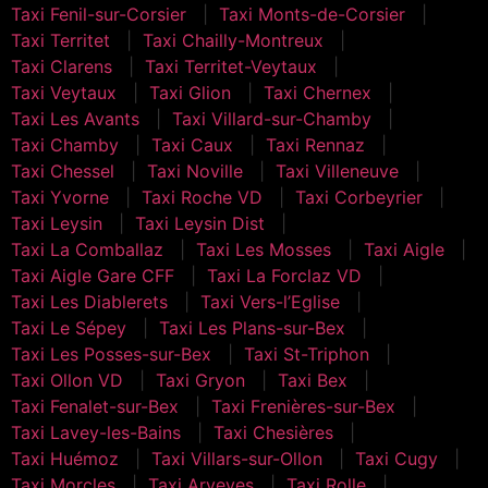
Taxi Fenil-sur-Corsier
Taxi Monts-de-Corsier
Taxi Territet
Taxi Chailly-Montreux
Taxi Clarens
Taxi Territet-Veytaux
Taxi Veytaux
Taxi Glion
Taxi Chernex
Taxi Les Avants
Taxi Villard-sur-Chamby
Taxi Chamby
Taxi Caux
Taxi Rennaz
Taxi Chessel
Taxi Noville
Taxi Villeneuve
Taxi Yvorne
Taxi Roche VD
Taxi Corbeyrier
Taxi Leysin
Taxi Leysin Dist
Taxi La Comballaz
Taxi Les Mosses
Taxi Aigle
Taxi Aigle Gare CFF
Taxi La Forclaz VD
Taxi Les Diablerets
Taxi Vers-l’Eglise
Taxi Le Sépey
Taxi Les Plans-sur-Bex
Taxi Les Posses-sur-Bex
Taxi St-Triphon
Taxi Ollon VD
Taxi Gryon
Taxi Bex
Taxi Fenalet-sur-Bex
Taxi Frenières-sur-Bex
Taxi Lavey-les-Bains
Taxi Chesières
Taxi Huémoz
Taxi Villars-sur-Ollon
Taxi Cugy
Taxi Morcles
Taxi Arveyes
Taxi Rolle