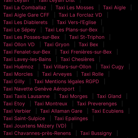
Taxi La Comballaz
Taxi Les Mosses
Taxi Aigle
Taxi Aigle Gare CFF
Taxi La Forclaz VD
Taxi Les Diablerets
Taxi Vers-l’Eglise
Taxi Le Sépey
Taxi Les Plans-sur-Bex
Taxi Les Posses-sur-Bex
Taxi St-Triphon
Taxi Ollon VD
Taxi Gryon
Taxi Bex
Taxi Fenalet-sur-Bex
Taxi Frenières-sur-Bex
Taxi Lavey-les-Bains
Taxi Chesières
Taxi Huémoz
Taxi Villars-sur-Ollon
Taxi Cugy
Taxi Morcles
Taxi Arveyes
Taxi Rolle
Taxi Gilly
Taxi Mentions légales RGPD
Taxi Navette Genève Aéroport
Taxi Taxis Lausanne
Taxi Morges
Taxi Gland
Taxi Etoy
Taxi Montreux
Taxi Preverenges
Taxi Verbier
Taxi Allaman Gare
Taxi Ecublens
Taxi Saint-Sulpice
Taxi Epalinges
Taxi Jouxtens Mézery (VD)
Taxi Chavannes-près-Renens
Taxi Bussigny