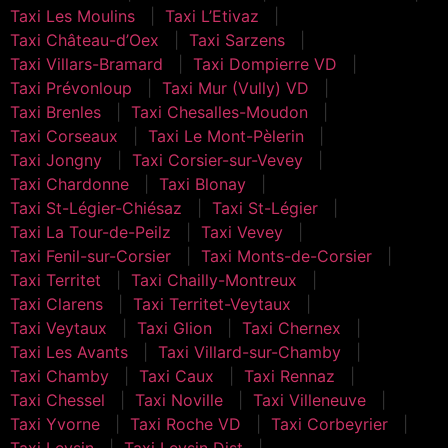
Taxi Les Moulins
Taxi L’Etivaz
Taxi Château-d’Oex
Taxi Sarzens
Taxi Villars-Bramard
Taxi Dompierre VD
Taxi Prévonloup
Taxi Mur (Vully) VD
Taxi Brenles
Taxi Chesalles-Moudon
Taxi Corseaux
Taxi Le Mont-Pèlerin
Taxi Jongny
Taxi Corsier-sur-Vevey
Taxi Chardonne
Taxi Blonay
Taxi St-Légier-Chiésaz
Taxi St-Légier
Taxi La Tour-de-Peilz
Taxi Vevey
Taxi Fenil-sur-Corsier
Taxi Monts-de-Corsier
Taxi Territet
Taxi Chailly-Montreux
Taxi Clarens
Taxi Territet-Veytaux
Taxi Veytaux
Taxi Glion
Taxi Chernex
Taxi Les Avants
Taxi Villard-sur-Chamby
Taxi Chamby
Taxi Caux
Taxi Rennaz
Taxi Chessel
Taxi Noville
Taxi Villeneuve
Taxi Yvorne
Taxi Roche VD
Taxi Corbeyrier
Taxi Leysin
Taxi Leysin Dist