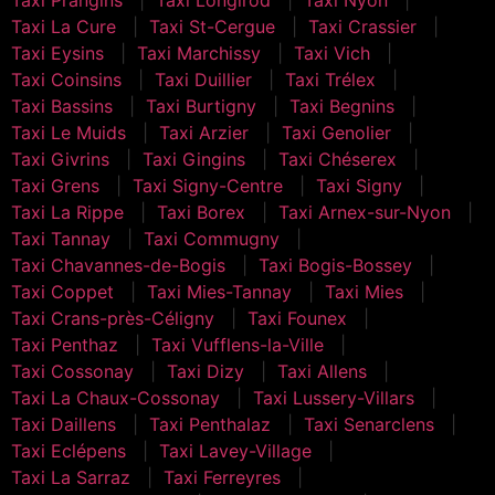
Taxi La Cure
Taxi St-Cergue
Taxi Crassier
Taxi Eysins
Taxi Marchissy
Taxi Vich
Taxi Coinsins
Taxi Duillier
Taxi Trélex
Taxi Bassins
Taxi Burtigny
Taxi Begnins
Taxi Le Muids
Taxi Arzier
Taxi Genolier
Taxi Givrins
Taxi Gingins
Taxi Chéserex
Taxi Grens
Taxi Signy-Centre
Taxi Signy
Taxi La Rippe
Taxi Borex
Taxi Arnex-sur-Nyon
Taxi Tannay
Taxi Commugny
Taxi Chavannes-de-Bogis
Taxi Bogis-Bossey
Taxi Coppet
Taxi Mies-Tannay
Taxi Mies
Taxi Crans-près-Céligny
Taxi Founex
Taxi Penthaz
Taxi Vufflens-la-Ville
Taxi Cossonay
Taxi Dizy
Taxi Allens
Taxi La Chaux-Cossonay
Taxi Lussery-Villars
Taxi Daillens
Taxi Penthalaz
Taxi Senarclens
Taxi Eclépens
Taxi Lavey-Village
Taxi La Sarraz
Taxi Ferreyres