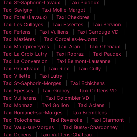
Taxi St-Saphorin-Lavaux
Taxi Puidoux
Taxi Savigny
Taxi Mollie-Margot
Taxi Forel (Lavaux)
Taxi Chexbres
Taxi Les Cullayes
Taxi Essertes
Taxi Servion
Taxi Ferlens
Taxi Vulliens
Taxi Carrouge VD
Taxi Mézières
Taxi Corcelles-le-Jorat
Taxi Montpreveyres
Taxi Aran
Taxi Chenaux
Taxi La Croix Lutry
Taxi Ropraz
Taxi Paudex
Taxi La Conversion
Taxi Belmont-Lausanne
Taxi Grandvaux
Taxi Riex
Taxi Cully
Taxi Villette
Taxi Lutry
Taxi St-Saphorin-Morges
Taxi Echichens
Taxi Epesses
Taxi Grancy
Taxi Cottens VD
Taxi Vullierens
Taxi Colombier VD
Taxi Monnaz
Taxi Gollion
Taxi Aclens
Taxi Romanel-sur-Morges
Taxi Bremblens
Taxi Tolochenaz
Taxi Reverolle
Taxi Clarmont
Taxi Vaux-sur-Morges
Taxi Bussy-Chardonney
Taxi Denens
Taxi Vufflens-Château