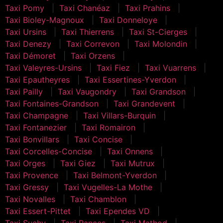
Taxi Pomy
Taxi Chanéaz
Taxi Prahins
Taxi Bioley-Magnoux
Taxi Donneloye
Taxi Ursins
Taxi Thierrens
Taxi St-Cierges
Taxi Denezy
Taxi Correvon
Taxi Molondin
Taxi Démoret
Taxi Orzens
Taxi Valeyres-Ursins
Taxi Fiez
Taxi Vuarrens
Taxi Epautheyres
Taxi Essertines-Yverdon
Taxi Pailly
Taxi Vaugondry
Taxi Grandson
Taxi Fontaines-Grandson
Taxi Grandevent
Taxi Champagne
Taxi Villars-Burquin
Taxi Fontanezier
Taxi Romairon
Taxi Bonvillars
Taxi Concise
Taxi Corcelles-Concise
Taxi Onnens
Taxi Orges
Taxi Giez
Taxi Mutrux
Taxi Provence
Taxi Belmont-Yverdon
Taxi Gressy
Taxi Vugelles-La Mothe
Taxi Novalles
Taxi Chamblon
Taxi Essert-Pittet
Taxi Ependes VD
Taxi Suchy
Taxi Rances
Taxi Mathod