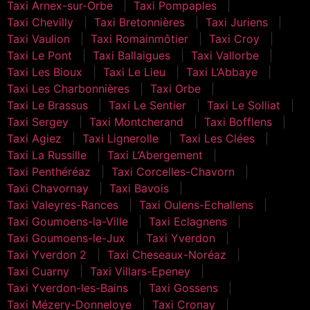
Taxi Arnex-sur-Orbe
Taxi Pompaples
Taxi Chevilly
Taxi Bretonnières
Taxi Juriens
Taxi Vaulion
Taxi Romainmôtier
Taxi Croy
Taxi Le Pont
Taxi Ballaigues
Taxi Vallorbe
Taxi Les Bioux
Taxi Le Lieu
Taxi L’Abbaye
Taxi Les Charbonnières
Taxi Orbe
Taxi Le Brassus
Taxi Le Sentier
Taxi Le Solliat
Taxi Sergey
Taxi Montcherand
Taxi Bofflens
Taxi Agiez
Taxi Lignerolle
Taxi Les Clées
Taxi La Russille
Taxi L’Abergement
Taxi Penthéréaz
Taxi Corcelles-Chavorn
Taxi Chavornay
Taxi Bavois
Taxi Valeyres-Rances
Taxi Oulens-Echallens
Taxi Goumoens-la-Ville
Taxi Eclagnens
Taxi Goumoens-le-Jux
Taxi Yverdon
Taxi Yverdon 2
Taxi Cheseaux-Noréaz
Taxi Cuarny
Taxi Villars-Epeney
Taxi Yverdon-les-Bains
Taxi Gossens
Taxi Mézery-Donneloye
Taxi Cronay