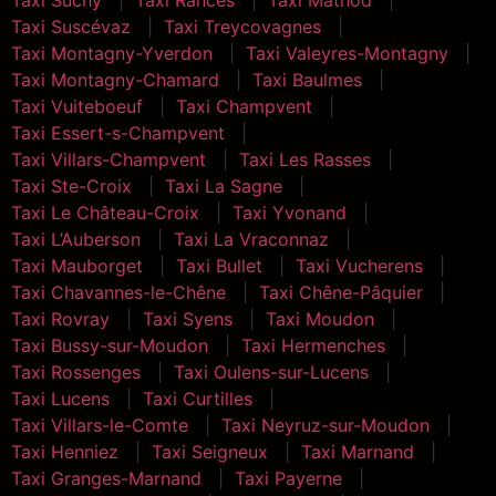
Taxi Suscévaz
Taxi Treycovagnes
Taxi Montagny-Yverdon
Taxi Valeyres-Montagny
Taxi Montagny-Chamard
Taxi Baulmes
Taxi Vuiteboeuf
Taxi Champvent
Taxi Essert-s-Champvent
Taxi Villars-Champvent
Taxi Les Rasses
Taxi Ste-Croix
Taxi La Sagne
Taxi Le Château-Croix
Taxi Yvonand
Taxi L’Auberson
Taxi La Vraconnaz
Taxi Mauborget
Taxi Bullet
Taxi Vucherens
Taxi Chavannes-le-Chêne
Taxi Chêne-Pâquier
Taxi Rovray
Taxi Syens
Taxi Moudon
Taxi Bussy-sur-Moudon
Taxi Hermenches
Taxi Rossenges
Taxi Oulens-sur-Lucens
Taxi Lucens
Taxi Curtilles
Taxi Villars-le-Comte
Taxi Neyruz-sur-Moudon
Taxi Henniez
Taxi Seigneux
Taxi Marnand
Taxi Granges-Marnand
Taxi Payerne