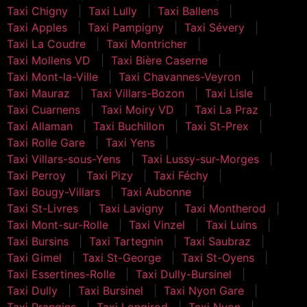
Taxi Chigny
Taxi Lully
Taxi Ballens
Taxi Apples
Taxi Pampigny
Taxi Sévery
Taxi La Coudre
Taxi Montricher
Taxi Mollens VD
Taxi Bière Caserne
Taxi Mont-la-Ville
Taxi Chavannes-Veyron
Taxi Mauraz
Taxi Villars-Bozon
Taxi Lisle
Taxi Cuarnens
Taxi Moiry VD
Taxi La Praz
Taxi Allaman
Taxi Buchillon
Taxi St-Prex
Taxi Rolle Gare
Taxi Yens
Taxi Villars-sous-Yens
Taxi Lussy-sur-Morges
Taxi Perroy
Taxi Pizy
Taxi Féchy
Taxi Bougy-Villars
Taxi Aubonne
Taxi St-Livres
Taxi Lavigny
Taxi Montherod
Taxi Mont-sur-Rolle
Taxi Vinzel
Taxi Luins
Taxi Bursins
Taxi Tartegnin
Taxi Saubraz
Taxi Gimel
Taxi St-George
Taxi St-Oyens
Taxi Essertines-Rolle
Taxi Dully-Bursinel
Taxi Dully
Taxi Bursinel
Taxi Nyon Gare
Taxi Prangins
Taxi Longirod
Taxi Nyon