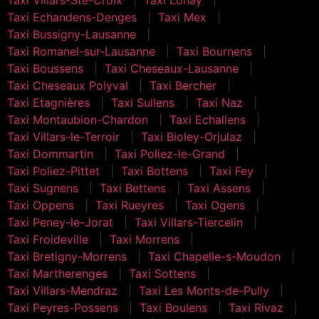
Taxi Echandens-Denges
Taxi Mex
Taxi Bussigny-Lausanne
Taxi Romanel-sur-Lausanne
Taxi Bournens
Taxi Boussens
Taxi Cheseaux-Lausanne
Taxi Cheseaux Polyval
Taxi Bercher
Taxi Etagnières
Taxi Sullens
Taxi Naz
Taxi Montaubion-Chardon
Taxi Echallens
Taxi Villars-le-Terroir
Taxi Bioley-Orjulaz
Taxi Dommartin
Taxi Poliez-le-Grand
Taxi Poliez-Pittet
Taxi Bottens
Taxi Fey
Taxi Sugnens
Taxi Bettens
Taxi Assens
Taxi Oppens
Taxi Rueyres
Taxi Ogens
Taxi Peney-le-Jorat
Taxi Villars-Tiercelin
Taxi Froideville
Taxi Morrens
Taxi Bretigny-Morrens
Taxi Chapelle-s-Moudon
Taxi Martherenges
Taxi Sottens
Taxi Villars-Mendraz
Taxi Les Monts-de-Pully
Taxi Peyres-Possens
Taxi Boulens
Taxi Rivaz