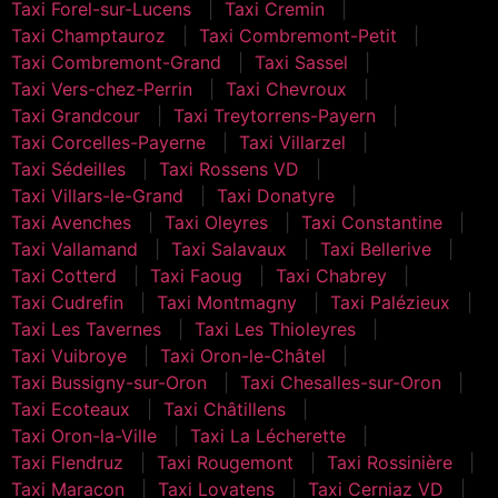
Taxi Forel-sur-Lucens
Taxi Cremin
Taxi Champtauroz
Taxi Combremont-Petit
Taxi Combremont-Grand
Taxi Sassel
Taxi Vers-chez-Perrin
Taxi Chevroux
Taxi Grandcour
Taxi Treytorrens-Payern
Taxi Corcelles-Payerne
Taxi Villarzel
Taxi Sédeilles
Taxi Rossens VD
Taxi Villars-le-Grand
Taxi Donatyre
Taxi Avenches
Taxi Oleyres
Taxi Constantine
Taxi Vallamand
Taxi Salavaux
Taxi Bellerive
Taxi Cotterd
Taxi Faoug
Taxi Chabrey
Taxi Cudrefin
Taxi Montmagny
Taxi Palézieux
Taxi Les Tavernes
Taxi Les Thioleyres
Taxi Vuibroye
Taxi Oron-le-Châtel
Taxi Bussigny-sur-Oron
Taxi Chesalles-sur-Oron
Taxi Ecoteaux
Taxi Châtillens
Taxi Oron-la-Ville
Taxi La Lécherette
Taxi Flendruz
Taxi Rougemont
Taxi Rossinière
Taxi Maracon
Taxi Lovatens
Taxi Cerniaz VD