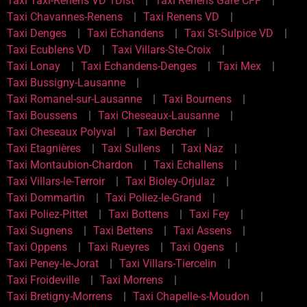
Taxi Taxi-Renens VD 1Dist
Taxi Renens Gare CFF
Taxi Chavannes-Renens
Taxi Renens VD
Taxi Denges
Taxi Echandens
Taxi St-Sulpice VD
Taxi Ecublens VD
Taxi Villars-Ste-Croix
Taxi Lonay
Taxi Echandens-Denges
Taxi Mex
Taxi Bussigny-Lausanne
Taxi Romanel-sur-Lausanne
Taxi Bournens
Taxi Boussens
Taxi Cheseaux-Lausanne
Taxi Cheseaux Polyval
Taxi Bercher
Taxi Etagnières
Taxi Sullens
Taxi Naz
Taxi Montaubion-Chardon
Taxi Echallens
Taxi Villars-le-Terroir
Taxi Bioley-Orjulaz
Taxi Dommartin
Taxi Poliez-le-Grand
Taxi Poliez-Pittet
Taxi Bottens
Taxi Fey
Taxi Sugnens
Taxi Bettens
Taxi Assens
Taxi Oppens
Taxi Rueyres
Taxi Ogens
Taxi Peney-le-Jorat
Taxi Villars-Tiercelin
Taxi Froideville
Taxi Morrens
Taxi Bretigny-Morrens
Taxi Chapelle-s-Moudon