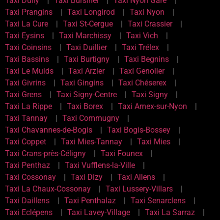
Taxi Dully
Taxi Bursinel
Taxi Nyon Gare
Taxi Prangins
Taxi Longirod
Taxi Nyon
Taxi La Cure
Taxi St-Cergue
Taxi Crassier
Taxi Eysins
Taxi Marchissy
Taxi Vich
Taxi Coinsins
Taxi Duillier
Taxi Trélex
Taxi Bassins
Taxi Burtigny
Taxi Begnins
Taxi Le Muids
Taxi Arzier
Taxi Genolier
Taxi Givrins
Taxi Gingins
Taxi Chéserex
Taxi Grens
Taxi Signy-Centre
Taxi Signy
Taxi La Rippe
Taxi Borex
Taxi Arnex-sur-Nyon
Taxi Tannay
Taxi Commugny
Taxi Chavannes-de-Bogis
Taxi Bogis-Bossey
Taxi Coppet
Taxi Mies-Tannay
Taxi Mies
Taxi Crans-près-Céligny
Taxi Founex
Taxi Penthaz
Taxi Vufflens-la-Ville
Taxi Cossonay
Taxi Dizy
Taxi Allens
Taxi La Chaux-Cossonay
Taxi Lussery-Villars
Taxi Daillens
Taxi Penthalaz
Taxi Senarclens
Taxi Eclépens
Taxi Lavey-Village
Taxi La Sarraz