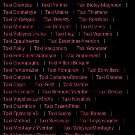
Taxi Chanéaz
Taxi Prahins
Taxi Bioley-Magnoux
Taxi Donneloye
Taxi Ursins
Taxi Thierrens
Taxi St-Cierges
Taxi Denezy
Taxi Correvon
Taxi Molondin
Taxi Démoret
Taxi Orzens
Taxi Valeyres-Ursins
Taxi Fiez
Taxi Vuarrens
Taxi Epautheyres
Taxi Essertines-Yverdon
Taxi Pailly
Taxi Vaugondry
Taxi Grandson
Taxi Fontaines-Grandson
Taxi Grandevent
Taxi Champagne
Taxi Villars-Burquin
Taxi Fontanezier
Taxi Romairon
Taxi Bonvillars
Taxi Concise
Taxi Corcelles-Concise
Taxi Onnens
Taxi Orges
Taxi Giez
Taxi Mutrux
Taxi Provence
Taxi Belmont-Yverdon
Taxi Gressy
Taxi Vugelles-La Mothe
Taxi Novalles
Taxi Chamblon
Taxi Essert-Pittet
Taxi Ependes VD
Taxi Suchy
Taxi Rances
Taxi Mathod
Taxi Suscévaz
Taxi Treycovagnes
Taxi Montagny-Yverdon
Taxi Valeyres-Montagny