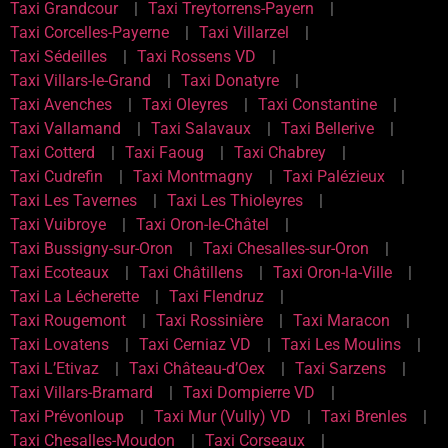
Taxi Grandcour
Taxi Treytorrens-Payern
Taxi Corcelles-Payerne
Taxi Villarzel
Taxi Sédeilles
Taxi Rossens VD
Taxi Villars-le-Grand
Taxi Donatyre
Taxi Avenches
Taxi Oleyres
Taxi Constantine
Taxi Vallamand
Taxi Salavaux
Taxi Bellerive
Taxi Cotterd
Taxi Faoug
Taxi Chabrey
Taxi Cudrefin
Taxi Montmagny
Taxi Palézieux
Taxi Les Tavernes
Taxi Les Thioleyres
Taxi Vuibroye
Taxi Oron-le-Châtel
Taxi Bussigny-sur-Oron
Taxi Chesalles-sur-Oron
Taxi Ecoteaux
Taxi Châtillens
Taxi Oron-la-Ville
Taxi La Lécherette
Taxi Flendruz
Taxi Rougemont
Taxi Rossinière
Taxi Maracon
Taxi Lovatens
Taxi Cerniaz VD
Taxi Les Moulins
Taxi L’Etivaz
Taxi Château-d’Oex
Taxi Sarzens
Taxi Villars-Bramard
Taxi Dompierre VD
Taxi Prévonloup
Taxi Mur (Vully) VD
Taxi Brenles
Taxi Chesalles-Moudon
Taxi Corseaux