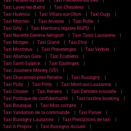
Taxi Fenalet-sur-Bex
Taxi Frenières-sur-Bex
Taxi Lavey-les-Bains
Taxi Chesières
Taxi Huémoz
Taxi Villars-sur-Ollon
Taxi Cugy
Taxi Morcles
Taxi Arveyes
Taxi Rolle
Taxi Gilly
Taxi Mentions légales RGPD
Taxi Navette Genève Aéroport
Taxi Taxis Lausanne
Taxi Morges
Taxi Gland
Taxi Etoy
Taxi Montreux
Taxi Preverenges
Taxi Verbier
Taxi Allaman Gare
Taxi Ecublens
Taxi Saint-Sulpice
Taxi Epalinges
Taxi Jouxtens Mézery (VD)
Taxi Chavannes-près-Renens
Taxi Bussigny
Taxi Pully
Taxi Prilly
Taxi Mont-sur-Lausanne
Taxi Crissier
Taxi Renens
Taxi Dernière nouvelle
Taxi Politique de confidentialité
Taxi taxiline booking
Taxi Boutique
Taxi Mon compte
Taxi Validation de la commande
Taxi Panier
Taxi Bussigny Lausanne
Taxi Prestations de taxi
Taxi A Propos
Taxi Bussigny Accueil