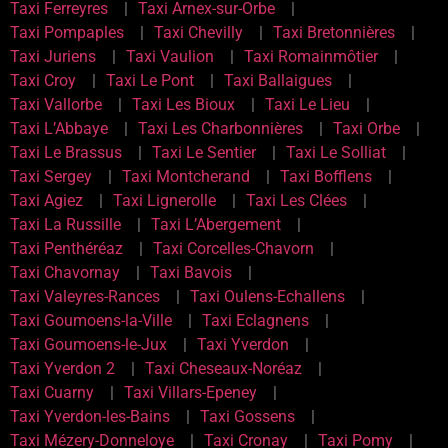
Taxi Ferreyres
Taxi Arnex-sur-Orbe
Taxi Pompaples
Taxi Chevilly
Taxi Bretonnières
Taxi Juriens
Taxi Vaulion
Taxi Romainmôtier
Taxi Croy
Taxi Le Pont
Taxi Ballaigues
Taxi Vallorbe
Taxi Les Bioux
Taxi Le Lieu
Taxi L’Abbaye
Taxi Les Charbonnières
Taxi Orbe
Taxi Le Brassus
Taxi Le Sentier
Taxi Le Solliat
Taxi Sergey
Taxi Montcherand
Taxi Bofflens
Taxi Agiez
Taxi Lignerolle
Taxi Les Clées
Taxi La Russille
Taxi L’Abergement
Taxi Penthéréaz
Taxi Corcelles-Chavorn
Taxi Chavornay
Taxi Bavois
Taxi Valeyres-Rances
Taxi Oulens-Echallens
Taxi Goumoens-la-Ville
Taxi Eclagnens
Taxi Goumoens-le-Jux
Taxi Yverdon
Taxi Yverdon 2
Taxi Cheseaux-Noréaz
Taxi Cuarny
Taxi Villars-Epeney
Taxi Yverdon-les-Bains
Taxi Gossens
Taxi Mézery-Donneloye
Taxi Cronay
Taxi Pomy