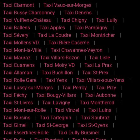
Taxi Clarmont
Taxi Vaux-sur-Morges
Taxi Bussy-Chardonney
Taxi Denens
Taxi Vufflens-Château
Taxi Chigny
Taxi Lully
Taxi Ballens
Taxi Apples
Taxi Pampigny
Taxi Sévery
Taxi La Coudre
Taxi Montricher
Taxi Mollens VD
Taxi Bière Caserne
Taxi Mont-la-Ville
Taxi Chavannes-Veyron
Taxi Mauraz
Taxi Villars-Bozon
Taxi Lisle
Taxi Cuarnens
Taxi Moiry VD
Taxi La Praz
Taxi Allaman
Taxi Buchillon
Taxi St-Prex
Taxi Rolle Gare
Taxi Yens
Taxi Villars-sous-Yens
Taxi Lussy-sur-Morges
Taxi Perroy
Taxi Pizy
Taxi Féchy
Taxi Bougy-Villars
Taxi Aubonne
Taxi St-Livres
Taxi Lavigny
Taxi Montherod
Taxi Mont-sur-Rolle
Taxi Vinzel
Taxi Luins
Taxi Bursins
Taxi Tartegnin
Taxi Saubraz
Taxi Gimel
Taxi St-George
Taxi St-Oyens
Taxi Essertines-Rolle
Taxi Dully-Bursinel