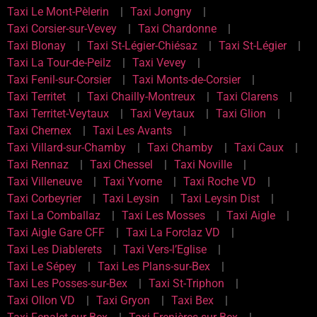
Taxi Le Mont-Pèlerin
Taxi Jongny
Taxi Corsier-sur-Vevey
Taxi Chardonne
Taxi Blonay
Taxi St-Légier-Chiésaz
Taxi St-Légier
Taxi La Tour-de-Peilz
Taxi Vevey
Taxi Fenil-sur-Corsier
Taxi Monts-de-Corsier
Taxi Territet
Taxi Chailly-Montreux
Taxi Clarens
Taxi Territet-Veytaux
Taxi Veytaux
Taxi Glion
Taxi Chernex
Taxi Les Avants
Taxi Villard-sur-Chamby
Taxi Chamby
Taxi Caux
Taxi Rennaz
Taxi Chessel
Taxi Noville
Taxi Villeneuve
Taxi Yvorne
Taxi Roche VD
Taxi Corbeyrier
Taxi Leysin
Taxi Leysin Dist
Taxi La Comballaz
Taxi Les Mosses
Taxi Aigle
Taxi Aigle Gare CFF
Taxi La Forclaz VD
Taxi Les Diablerets
Taxi Vers-l’Eglise
Taxi Le Sépey
Taxi Les Plans-sur-Bex
Taxi Les Posses-sur-Bex
Taxi St-Triphon
Taxi Ollon VD
Taxi Gryon
Taxi Bex