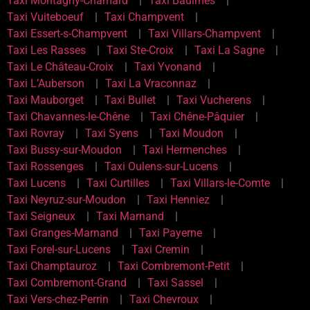
Taxi Montagny-Chamard
Taxi Baulmes
Taxi Vuiteboeuf
Taxi Champvent
Taxi Essert-s-Champvent
Taxi Villars-Champvent
Taxi Les Rasses
Taxi Ste-Croix
Taxi La Sagne
Taxi Le Château-Croix
Taxi Yvonand
Taxi L’Auberson
Taxi La Vraconnaz
Taxi Mauborget
Taxi Bullet
Taxi Vucherens
Taxi Chavannes-le-Chêne
Taxi Chêne-Pâquier
Taxi Rovray
Taxi Syens
Taxi Moudon
Taxi Bussy-sur-Moudon
Taxi Hermenches
Taxi Rossenges
Taxi Oulens-sur-Lucens
Taxi Lucens
Taxi Curtilles
Taxi Villars-le-Comte
Taxi Neyruz-sur-Moudon
Taxi Henniez
Taxi Seigneux
Taxi Marnand
Taxi Granges-Marnand
Taxi Payerne
Taxi Forel-sur-Lucens
Taxi Cremin
Taxi Champtauroz
Taxi Combremont-Petit
Taxi Combremont-Grand
Taxi Sassel
Taxi Vers-chez-Perrin
Taxi Chevroux