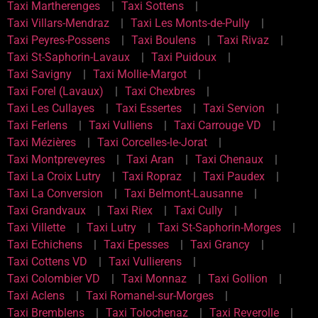
Taxi Martherenges
Taxi Sottens
Taxi Villars-Mendraz
Taxi Les Monts-de-Pully
Taxi Peyres-Possens
Taxi Boulens
Taxi Rivaz
Taxi St-Saphorin-Lavaux
Taxi Puidoux
Taxi Savigny
Taxi Mollie-Margot
Taxi Forel (Lavaux)
Taxi Chexbres
Taxi Les Cullayes
Taxi Essertes
Taxi Servion
Taxi Ferlens
Taxi Vulliens
Taxi Carrouge VD
Taxi Mézières
Taxi Corcelles-le-Jorat
Taxi Montpreveyres
Taxi Aran
Taxi Chenaux
Taxi La Croix Lutry
Taxi Ropraz
Taxi Paudex
Taxi La Conversion
Taxi Belmont-Lausanne
Taxi Grandvaux
Taxi Riex
Taxi Cully
Taxi Villette
Taxi Lutry
Taxi St-Saphorin-Morges
Taxi Echichens
Taxi Epesses
Taxi Grancy
Taxi Cottens VD
Taxi Vullierens
Taxi Colombier VD
Taxi Monnaz
Taxi Gollion
Taxi Aclens
Taxi Romanel-sur-Morges
Taxi Bremblens
Taxi Tolochenaz
Taxi Reverolle