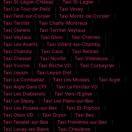
Taxi St-Légier-Chiésaz
Taxi St-Légier
Taxi La Tour-de-Peilz
Taxi Vevey
Taxi Fenil-sur-Corsier
Taxi Monts-de-Corsier
Taxi Territet
Taxi Chailly-Montreux
Taxi Clarens
Taxi Territet-Veytaux
Taxi Veytaux
Taxi Glion
Taxi Chernex
Taxi Les Avants
Taxi Villard-sur-Chamby
Taxi Chamby
Taxi Caux
Taxi Rennaz
Taxi Chessel
Taxi Noville
Taxi Villeneuve
Taxi Yvorne
Taxi Roche VD
Taxi Corbeyrier
Taxi Leysin
Taxi Leysin Dist
Taxi La Comballaz
Taxi Les Mosses
Taxi Aigle
Taxi Aigle Gare CFF
Taxi La Forclaz VD
Taxi Les Diablerets
Taxi Vers-l’Eglise
Taxi Le Sépey
Taxi Les Plans-sur-Bex
Taxi Les Posses-sur-Bex
Taxi St-Triphon
Taxi Ollon VD
Taxi Gryon
Taxi Bex
Taxi Fenalet-sur-Bex
Taxi Frenières-sur-Bex
Taxi Lavey-les-Bains
Taxi Chesières