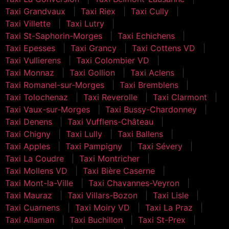
Taxi Grandvaux
Taxi Riex
Taxi Cully
Taxi Villette
Taxi Lutry
Taxi St-Saphorin-Morges
Taxi Echichens
Taxi Epesses
Taxi Grancy
Taxi Cottens VD
Taxi Vullierens
Taxi Colombier VD
Taxi Monnaz
Taxi Gollion
Taxi Aclens
Taxi Romanel-sur-Morges
Taxi Bremblens
Taxi Tolochenaz
Taxi Reverolle
Taxi Clarmont
Taxi Vaux-sur-Morges
Taxi Bussy-Chardonney
Taxi Denens
Taxi Vufflens-Château
Taxi Chigny
Taxi Lully
Taxi Ballens
Taxi Apples
Taxi Pampigny
Taxi Sévery
Taxi La Coudre
Taxi Montricher
Taxi Mollens VD
Taxi Bière Caserne
Taxi Mont-la-Ville
Taxi Chavannes-Veyron
Taxi Mauraz
Taxi Villars-Bozon
Taxi Lisle
Taxi Cuarnens
Taxi Moiry VD
Taxi La Praz
Taxi Allaman
Taxi Buchillon
Taxi St-Prex