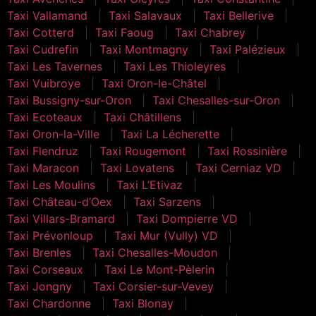
Taxi Vallamand
Taxi Salavaux
Taxi Bellerive
Taxi Cotterd
Taxi Faoug
Taxi Chabrey
Taxi Cudrefin
Taxi Montmagny
Taxi Palézieux
Taxi Les Tavernes
Taxi Les Thioleyres
Taxi Vuibroye
Taxi Oron-le-Châtel
Taxi Bussigny-sur-Oron
Taxi Chesalles-sur-Oron
Taxi Ecoteaux
Taxi Châtillens
Taxi Oron-la-Ville
Taxi La Lécherette
Taxi Flendruz
Taxi Rougemont
Taxi Rossinière
Taxi Maracon
Taxi Lovatens
Taxi Cerniaz VD
Taxi Les Moulins
Taxi L’Etivaz
Taxi Château-d’Oex
Taxi Sarzens
Taxi Villars-Bramard
Taxi Dompierre VD
Taxi Prévonloup
Taxi Mur (Vully) VD
Taxi Brenles
Taxi Chesalles-Moudon
Taxi Corseaux
Taxi Le Mont-Pèlerin
Taxi Jongny
Taxi Corsier-sur-Vevey
Taxi Chardonne
Taxi Blonay