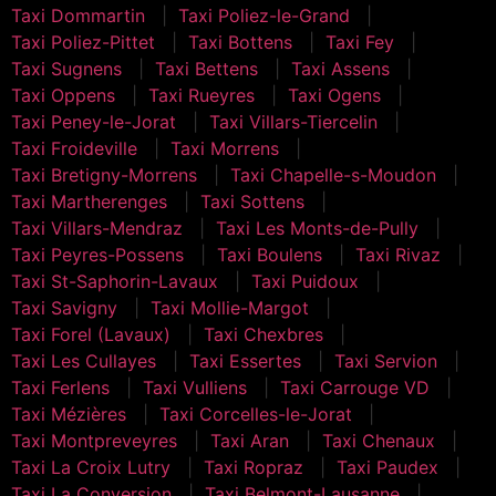
Taxi Dommartin
Taxi Poliez-le-Grand
Taxi Poliez-Pittet
Taxi Bottens
Taxi Fey
Taxi Sugnens
Taxi Bettens
Taxi Assens
Taxi Oppens
Taxi Rueyres
Taxi Ogens
Taxi Peney-le-Jorat
Taxi Villars-Tiercelin
Taxi Froideville
Taxi Morrens
Taxi Bretigny-Morrens
Taxi Chapelle-s-Moudon
Taxi Martherenges
Taxi Sottens
Taxi Villars-Mendraz
Taxi Les Monts-de-Pully
Taxi Peyres-Possens
Taxi Boulens
Taxi Rivaz
Taxi St-Saphorin-Lavaux
Taxi Puidoux
Taxi Savigny
Taxi Mollie-Margot
Taxi Forel (Lavaux)
Taxi Chexbres
Taxi Les Cullayes
Taxi Essertes
Taxi Servion
Taxi Ferlens
Taxi Vulliens
Taxi Carrouge VD
Taxi Mézières
Taxi Corcelles-le-Jorat
Taxi Montpreveyres
Taxi Aran
Taxi Chenaux
Taxi La Croix Lutry
Taxi Ropraz
Taxi Paudex
Taxi La Conversion
Taxi Belmont-Lausanne