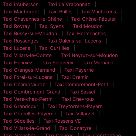
Taxi L’Auberson
Taxi La Vraconnaz
Taxi Mauborget
Taxi Bullet
Taxi Vucherens
Taxi Chavannes-le-Chêne
Taxi Chêne-Pâquier
Taxi Rovray
Taxi Syens
Taxi Moudon
Taxi Bussy-sur-Moudon
Taxi Hermenches
Taxi Rossenges
Taxi Oulens-sur-Lucens
Taxi Lucens
Taxi Curtilles
Taxi Villars-le-Comte
Taxi Neyruz-sur-Moudon
Taxi Henniez
Taxi Seigneux
Taxi Marnand
Taxi Granges-Marnand
Taxi Payerne
Taxi Forel-sur-Lucens
Taxi Cremin
Taxi Champtauroz
Taxi Combremont-Petit
Taxi Combremont-Grand
Taxi Sassel
Taxi Vers-chez-Perrin
Taxi Chevroux
Taxi Grandcour
Taxi Treytorrens-Payern
Taxi Corcelles-Payerne
Taxi Villarzel
Taxi Sédeilles
Taxi Rossens VD
Taxi Villars-le-Grand
Taxi Donatyre
Taxi Avenches
Taxi Oleyres
Taxi Constantine