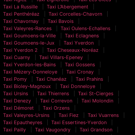
Taxi La Russille
Taxi L’Abergement
Taxi Penthéréaz
Taxi Corcelles-Chavorn
Taxi Chavornay
Taxi Bavois
Taxi Valeyres-Rances
Taxi Oulens-Echallens
Taxi Goumoens-la-Ville
Taxi Eclagnens
Taxi Goumoens-le-Jux
Taxi Yverdon
Taxi Yverdon 2
Taxi Cheseaux-Noréaz
Taxi Cuarny
Taxi Villars-Epeney
Taxi Yverdon-les-Bains
Taxi Gossens
Taxi Mézery-Donneloye
Taxi Cronay
Taxi Pomy
Taxi Chanéaz
Taxi Prahins
Taxi Bioley-Magnoux
Taxi Donneloye
Taxi Ursins
Taxi Thierrens
Taxi St-Cierges
Taxi Denezy
Taxi Correvon
Taxi Molondin
Taxi Démoret
Taxi Orzens
Taxi Valeyres-Ursins
Taxi Fiez
Taxi Vuarrens
Taxi Epautheyres
Taxi Essertines-Yverdon
Taxi Pailly
Taxi Vaugondry
Taxi Grandson