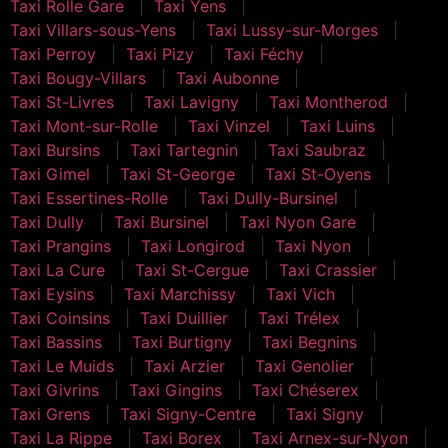
Taxi Rolle Gare
Taxi Yens
Taxi Villars-sous-Yens
Taxi Lussy-sur-Morges
Taxi Perroy
Taxi Pizy
Taxi Féchy
Taxi Bougy-Villars
Taxi Aubonne
Taxi St-Livres
Taxi Lavigny
Taxi Montherod
Taxi Mont-sur-Rolle
Taxi Vinzel
Taxi Luins
Taxi Bursins
Taxi Tartegnin
Taxi Saubraz
Taxi Gimel
Taxi St-George
Taxi St-Oyens
Taxi Essertines-Rolle
Taxi Dully-Bursinel
Taxi Dully
Taxi Bursinel
Taxi Nyon Gare
Taxi Prangins
Taxi Longirod
Taxi Nyon
Taxi La Cure
Taxi St-Cergue
Taxi Crassier
Taxi Eysins
Taxi Marchissy
Taxi Vich
Taxi Coinsins
Taxi Duillier
Taxi Trélex
Taxi Bassins
Taxi Burtigny
Taxi Begnins
Taxi Le Muids
Taxi Arzier
Taxi Genolier
Taxi Givrins
Taxi Gingins
Taxi Chéserex
Taxi Grens
Taxi Signy-Centre
Taxi Signy
Taxi La Rippe
Taxi Borex
Taxi Arnex-sur-Nyon