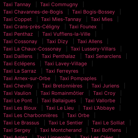
Taxi Tannay
Taxi Commugny
Taxi Chavannes-de-Bogis
Taxi Bogis-Bossey
Taxi Coppet
Taxi Mies-Tannay
Taxi Mies
Taxi Crans-près-Céligny
Taxi Founex
Taxi Penthaz
Taxi Vufflens-la-Ville
Taxi Cossonay
Taxi Dizy
Taxi Allens
Taxi La Chaux-Cossonay
Taxi Lussery-Villars
Taxi Daillens
Taxi Penthalaz
Taxi Senarclens
Taxi Eclépens
Taxi Lavey-Village
Taxi La Sarraz
Taxi Ferreyres
Taxi Arnex-sur-Orbe
Taxi Pompaples
Taxi Chevilly
Taxi Bretonnières
Taxi Juriens
Taxi Vaulion
Taxi Romainmôtier
Taxi Croy
Taxi Le Pont
Taxi Ballaigues
Taxi Vallorbe
Taxi Les Bioux
Taxi Le Lieu
Taxi L’Abbaye
Taxi Les Charbonnières
Taxi Orbe
Taxi Le Brassus
Taxi Le Sentier
Taxi Le Solliat
Taxi Sergey
Taxi Montcherand
Taxi Bofflens
Taxi Agiez
Taxi Lignerolle
Taxi Les Clées