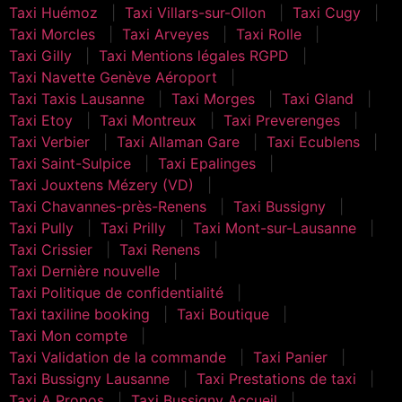
Taxi Huémoz
Taxi Villars-sur-Ollon
Taxi Cugy
Taxi Morcles
Taxi Arveyes
Taxi Rolle
Taxi Gilly
Taxi Mentions légales RGPD
Taxi Navette Genève Aéroport
Taxi Taxis Lausanne
Taxi Morges
Taxi Gland
Taxi Etoy
Taxi Montreux
Taxi Preverenges
Taxi Verbier
Taxi Allaman Gare
Taxi Ecublens
Taxi Saint-Sulpice
Taxi Epalinges
Taxi Jouxtens Mézery (VD)
Taxi Chavannes-près-Renens
Taxi Bussigny
Taxi Pully
Taxi Prilly
Taxi Mont-sur-Lausanne
Taxi Crissier
Taxi Renens
Taxi Dernière nouvelle
Taxi Politique de confidentialité
Taxi taxiline booking
Taxi Boutique
Taxi Mon compte
Taxi Validation de la commande
Taxi Panier
Taxi Bussigny Lausanne
Taxi Prestations de taxi
Taxi A Propos
Taxi Bussigny Accueil