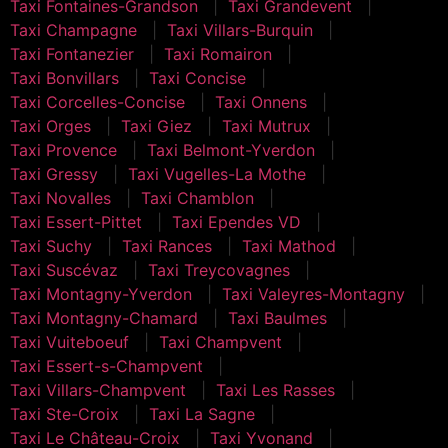
Taxi Fontaines-Grandson
Taxi Grandevent
Taxi Champagne
Taxi Villars-Burquin
Taxi Fontanezier
Taxi Romairon
Taxi Bonvillars
Taxi Concise
Taxi Corcelles-Concise
Taxi Onnens
Taxi Orges
Taxi Giez
Taxi Mutrux
Taxi Provence
Taxi Belmont-Yverdon
Taxi Gressy
Taxi Vugelles-La Mothe
Taxi Novalles
Taxi Chamblon
Taxi Essert-Pittet
Taxi Ependes VD
Taxi Suchy
Taxi Rances
Taxi Mathod
Taxi Suscévaz
Taxi Treycovagnes
Taxi Montagny-Yverdon
Taxi Valeyres-Montagny
Taxi Montagny-Chamard
Taxi Baulmes
Taxi Vuiteboeuf
Taxi Champvent
Taxi Essert-s-Champvent
Taxi Villars-Champvent
Taxi Les Rasses
Taxi Ste-Croix
Taxi La Sagne
Taxi Le Château-Croix
Taxi Yvonand